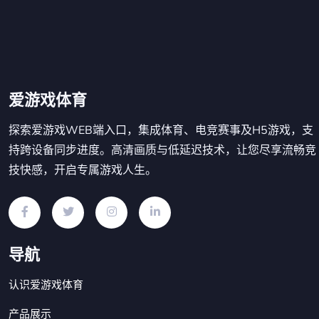
爱游戏体育
探索爱游戏WEB端入口，集成体育、电竞赛事及H5游戏，支
持跨设备同步进度。高清画质与低延迟技术，让您尽享流畅竞
技快感，开启专属游戏人生。
导航
认识爱游戏体育
产品展示