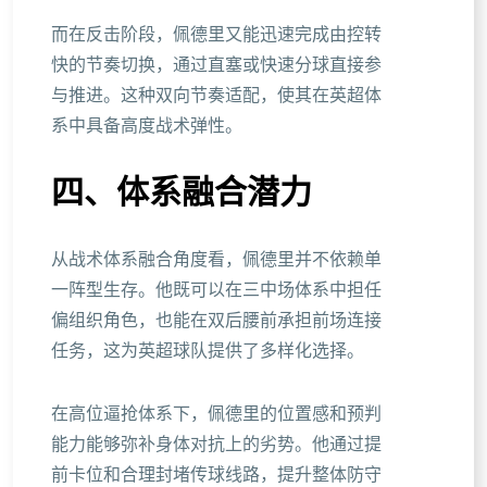
而在反击阶段，佩德里又能迅速完成由控转
快的节奏切换，通过直塞或快速分球直接参
与推进。这种双向节奏适配，使其在英超体
系中具备高度战术弹性。
四、体系融合潜力
从战术体系融合角度看，佩德里并不依赖单
一阵型生存。他既可以在三中场体系中担任
偏组织角色，也能在双后腰前承担前场连接
任务，这为英超球队提供了多样化选择。
在高位逼抢体系下，佩德里的位置感和预判
能力能够弥补身体对抗上的劣势。他通过提
前卡位和合理封堵传球线路，提升整体防守