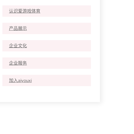
认识爱游戏体育
产品展示
企业文化
企业服务
加入aiyouxi