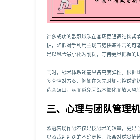
许多成功的欧冠球队在客场更强调结构紧
护，降低对手利用主场气势快速冲击的可
是以风险最小化为前提，等待更具把握的
同时，战术体系还需具备高度弹性。根据
多套应对方案，例如在领先时加强控球消
造突破口，从而避免因战术僵化而放大风
三、心理与团队管理
欧冠客场作战不仅是技战术的较量，更是
以及裁判判罚的不确定性，都会对球员情