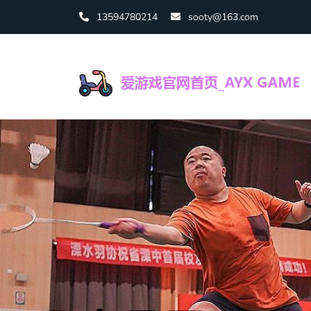
13594780214
sooty@163.com