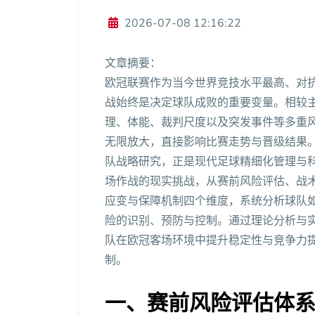
2026-07-08 12:16:22
文章摘要：
欧冠联赛作为当今世界竞技水平最高、对
战始终是决定球队成败的重要变量。相较
理、体能、裁判尺度以及突发事件等多重
无限放大，直接影响比赛走势与晋级结果
队战略研究，正是现代足球精细化管理与
场作战的现实挑战，从赛前风险评估、战
应变与保障机制四个维度，系统分析球队
险的识别、预防与控制。通过理论分析与
队在欧冠客场环境中提升稳定性与竞争力
制。
一、赛前风险评估体