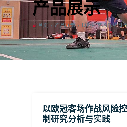
产品展示
首页
产品展示
以欧冠客场作战风
以欧冠客场作战风险
制研究分析与实践