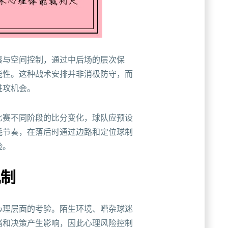
凑与空间控制，通过中后场的层次保
能性。这种战术安排并非消极防守，而
进攻机会。
比赛不同阶段的比分变化，球队应预设
耗节奏，在落后时通过边路和定位球制
险。
机制
心理层面的考验。陌生环境、嘈杂球迷
绪和决策产生影响，因此心理风险控制