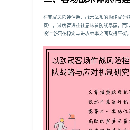
在完成风险评估后，战术体系的构建成为
赛中，过度冒进往往意味着防线暴露，而
设计必须在稳定与进攻效率之间取得平衡