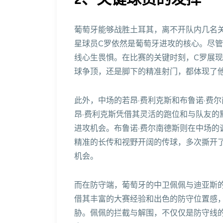
葡萄牙能够战胜土耳其，离不开队内几名
星球员C罗依然是葡萄牙进攻的核心。尽管
线心生畏惧。在比赛的关键时刻，C罗展
球争顶，还是脚下的精准射门，都体现了
此外，中场的若昂·费利克斯和布鲁诺·费
昂·费利克斯凭借其灵活的跑位和与队友的
进攻机会。布鲁诺·费尔南德斯则在中场的
精准的长传和视野开阔的传球，多次撕开
机会。
而在防守端，葡萄牙的中卫佩佩与迪亚斯
借其丰富的大赛经验和出色的防守位置感
胁。佩佩的拦截与解围，不仅仅是防守线