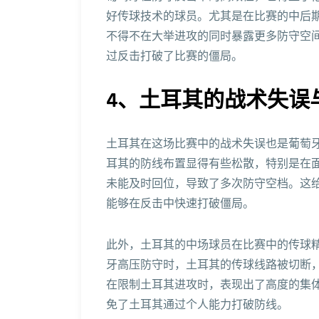
好传球技术的球员。尤其是在比赛的中后
不得不在大举进攻的同时暴露更多防守空
过反击打破了比赛的僵局。
4、土耳其的战术失误
土耳其在这场比赛中的战术失误也是葡萄
耳其的防线布置显得有些松散，特别是在
未能及时回位，导致了多次防守空档。这
能够在反击中快速打破僵局。
此外，土耳其的中场球员在比赛中的传球
牙高压防守时，土耳其的传球线路被切断
在限制土耳其进攻时，表现出了高度的集
免了土耳其通过个人能力打破防线。