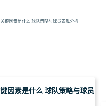
关键因素是什么 球队策略与球员表现分析
键因素是什么 球队策略与球员