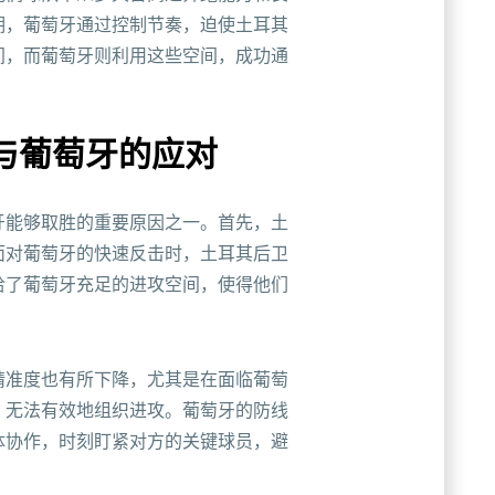
期，葡萄牙通过控制节奏，迫使土耳其
间，而葡萄牙则利用这些空间，成功通
与葡萄牙的应对
牙能够取胜的重要原因之一。首先，土
面对葡萄牙的快速反击时，土耳其后卫
给了葡萄牙充足的进攻空间，使得他们
精准度也有所下降，尤其是在面临葡萄
，无法有效地组织进攻。葡萄牙的防线
体协作，时刻盯紧对方的关键球员，避