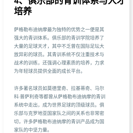
4、俱乐部的青训体系与人才
培养
萨格勒布迪纳摩最为独特的优势之一便是其
强大的青训体系。俱乐部的青训学院培养了
大量的足球天才，其中不乏曾在国际足坛大
放异彩的球员。其青训系统不仅注重技术与
战术的训练，还强调心理素质的培养，力求
为年轻球员提供全面的成长平台。
许多著名球员如莫德里奇、拉基蒂奇、马尔
科·普萨利奇等都曾从萨格勒布迪纳摩的青训
系统中走出，成为世界足球的顶级球员。俱
乐部与克罗地亚国家队之间的关系也非常密
切，许多萨格勒布迪纳摩的青训产品成为国
家队的中坚力量。