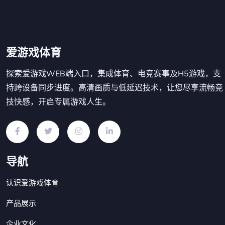
爱游戏体育
探索爱游戏WEB端入口，集成体育、电竞赛事及H5游戏，支
持跨设备同步进度。高清画质与低延迟技术，让您尽享流畅竞
技快感，开启专属游戏人生。
导航
认识爱游戏体育
产品展示
企业文化