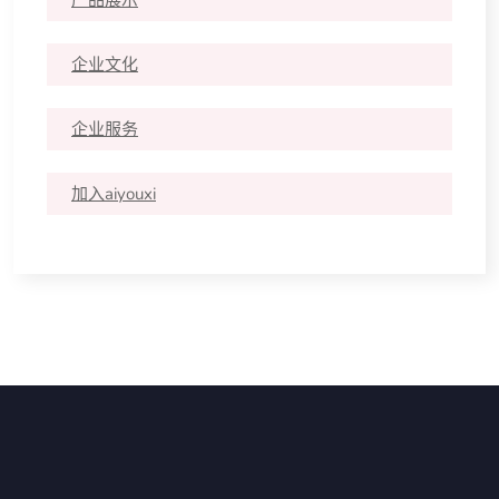
产品展示
企业文化
企业服务
加入aiyouxi