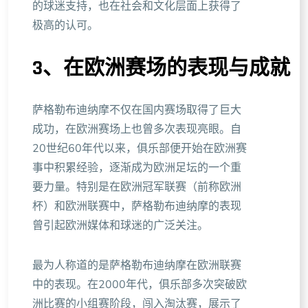
的球迷支持，也在社会和文化层面上获得了
极高的认可。
3、在欧洲赛场的表现与成就
萨格勒布迪纳摩不仅在国内赛场取得了巨大
成功，在欧洲赛场上也曾多次表现亮眼。自
20世纪60年代以来，俱乐部便开始在欧洲赛
事中积累经验，逐渐成为欧洲足坛的一个重
要力量。特别是在欧洲冠军联赛（前称欧洲
杯）和欧洲联赛中，萨格勒布迪纳摩的表现
曾引起欧洲媒体和球迷的广泛关注。
最为人称道的是萨格勒布迪纳摩在欧洲联赛
中的表现。在2000年代，俱乐部多次突破欧
洲比赛的小组赛阶段，闯入淘汰赛，展示了