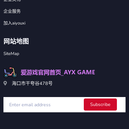
企业服务
加入aiyouxi
网站地图
SiteMap
海口市干夸谷478号
Subscribe