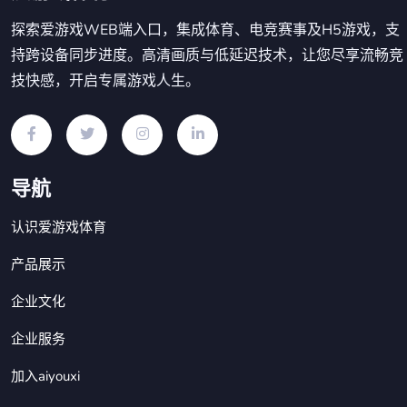
探索爱游戏WEB端入口，集成体育、电竞赛事及H5游戏，支
持跨设备同步进度。高清画质与低延迟技术，让您尽享流畅竞
技快感，开启专属游戏人生。
导航
认识爱游戏体育
产品展示
企业文化
企业服务
加入aiyouxi