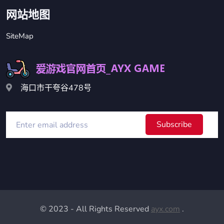
网站地图
SiteMap
海口市干夸谷478号
Subscribe
© 2023 - All Rights Reserved
ayx.com
.