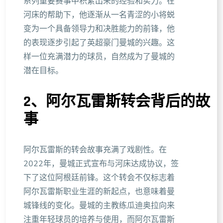
系列重要赛事中积累出来的经验和实力。在
河床的帮助下，他逐渐从一名青涩的小将蜕
变为一个具备领导力和决胜能力的前锋，他
的表现逐步引起了英超豪门曼城的兴趣。这
样一位充满潜力的球员，自然成为了曼城的
潜在目标。
2、阿尔瓦雷斯转会背后的故
事
阿尔瓦雷斯的转会故事充满了戏剧性。在
2022年，曼城正式宣布与河床达成协议，签
下了这位阿根廷前锋。这个转会不仅标志着
阿尔瓦雷斯职业生涯的新起点，也意味着曼
城锋线的变化。曼城的主教练瓜迪奥拉向来
注重年轻球员的培养与使用，而阿尔瓦雷斯