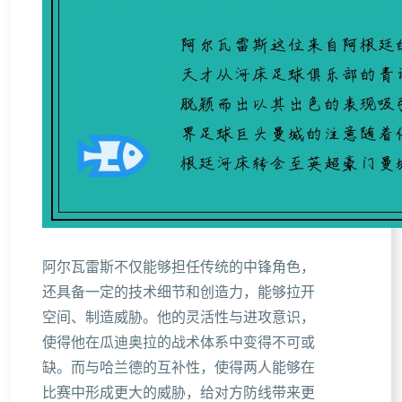
阿尔瓦雷斯不仅能够担任传统的中锋角色，
还具备一定的技术细节和创造力，能够拉开
空间、制造威胁。他的灵活性与进攻意识，
使得他在瓜迪奥拉的战术体系中变得不可或
缺。而与哈兰德的互补性，使得两人能够在
比赛中形成更大的威胁，给对方防线带来更