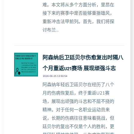
难。本文将从多个方面分析，里昂在
接下来的赛季中是否能够重振雄风，
重新冲击法甲前列。首先，我们将探
讨布兰...
阿森纳后卫廷贝尔伤愈复出时隔八
个月重返U21赛场 展现顽强斗志
2026-06-25 13:50:54
阿森纳年轻后卫廷贝尔在经历了八个
月的伤病恢复后，终于重返U21赛
场，展现出顽强的斗志和不屈不挠的
精神。对于任何一名职业运动员来
说，长期的伤病往往意味着挑战，但
廷贝尔的复出不仅是个人的胜利，更