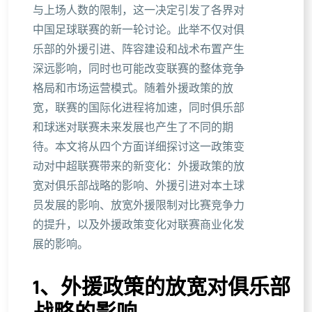
与上场人数的限制，这一决定引发了各界对
中国足球联赛的新一轮讨论。此举不仅对俱
乐部的外援引进、阵容建设和战术布置产生
深远影响，同时也可能改变联赛的整体竞争
格局和市场运营模式。随着外援政策的放
宽，联赛的国际化进程将加速，同时俱乐部
和球迷对联赛未来发展也产生了不同的期
待。本文将从四个方面详细探讨这一政策变
动对中超联赛带来的新变化：外援政策的放
宽对俱乐部战略的影响、外援引进对本土球
员发展的影响、放宽外援限制对比赛竞争力
的提升，以及外援政策变化对联赛商业化发
展的影响。
1、外援政策的放宽对俱乐部