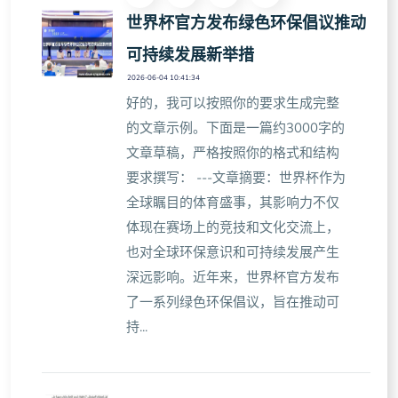
世界杯官方发布绿色环保倡议推动
可持续发展新举措
2026-06-04 10:41:34
好的，我可以按照你的要求生成完整
的文章示例。下面是一篇约3000字的
文章草稿，严格按照你的格式和结构
要求撰写： ---文章摘要：世界杯作为
全球瞩目的体育盛事，其影响力不仅
体现在赛场上的竞技和文化交流上，
也对全球环保意识和可持续发展产生
深远影响。近年来，世界杯官方发布
了一系列绿色环保倡议，旨在推动可
持...