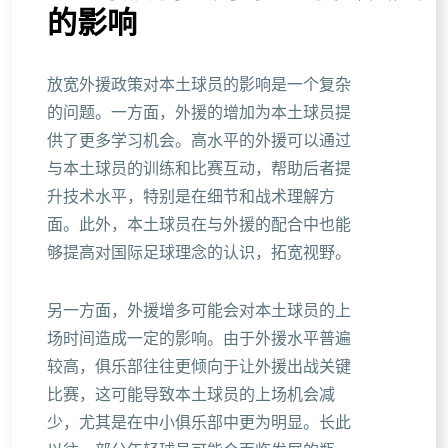
的影响
放宽外援政策对本土球员的影响是一个复杂
的问题。一方面，外援的增加为本土球员提
供了更多学习机会。高水平的外援可以通过
与本土球员的训练和比赛互动，帮助后者提
升技术水平，特别是在细节和战术理解方
面。此外，本土球员在与外援的配合中也能
够提高对国际足球理念的认识，拓宽视野。
另一方面，外援增多可能会对本土球员的上
场时间造成一定的影响。由于外援水平普遍
较高，俱乐部往往更倾向于让外援出战关键
比赛，这可能导致本土球员的上场机会减
少，尤其是在中小俱乐部中更为明显。长此