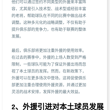
他们可以通过签约不同类型的外援来丰富阵
容，尤其是引入技术型、战术型或经验丰富
的老将，帮助球队在不同的比赛中做出战术
调整。这种多元化的战略调整，不仅有助于
提升俱乐部的竞争力，也有助于联赛的整体
发展。
最后，俱乐部将更加注重外援的使用效率。
在过去的赛季中，外援的上场人数受到严格
限制，一些球队可能为了保证外援出场而忽
视了本土球员的发挥。然而，在新政策下，
外援可以在更多场次中登场，这将促使俱乐
部更加注重合理使用外援资源，并通过更加
灵活的战术安排，发挥外援的最大效益。
2、外援引进对本土球员发展