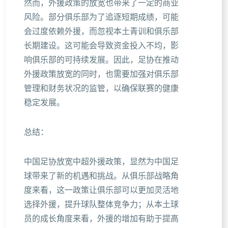
然而，外援政策的放宽也带来了一定的商业
风险。部分俱乐部为了追逐短期成绩，可能
会过度依赖外援，而忽视本土青训和俱乐部
长期建设。这可能会导致资金投入不均，影
响俱乐部的可持续发展。因此，足协在推动
外援政策放宽的同时，也需要加强对俱乐部
管理和财务状况的监管，以确保联赛的健康
稳定发展。
总结：
中国足协放宽中超外援政策，显然为中国足
球带来了新的机遇和挑战。从俱乐部战略角
度来看，这一政策让俱乐部可以更加灵活地
选择外援，提升球队整体竞争力；从本土球
员的成长角度来看，外援的增加有助于提高