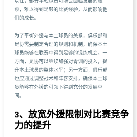
以往，部分年轻球员可能会面临发展的瓶
颈，难以得到足够的比赛经验，从而影响他
们的成长。
为了平衡外援与本土球员的关系，俱乐部和
足协需要制定合理的规则和机制，确保本土
球员能够在联赛中得到足够的锻炼机会。一
方面，足协可以继续加强对青训的投入，提
升本土球员的整体水平；另一方面，俱乐部
也应通过调整战术和阵容安排，确保本土球
员能够在外援的引领下得到充分的发展空
间。
3、放宽外援限制对比赛竞争
力的提升