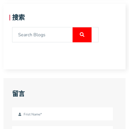
搜索
留言