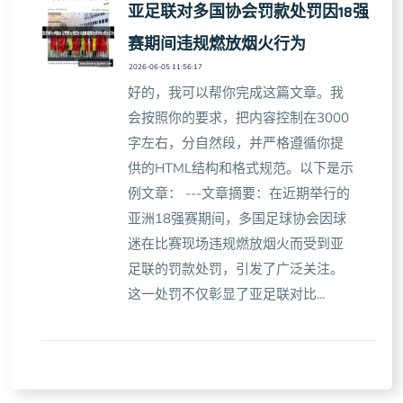
亚足联对多国协会罚款处罚因18强
赛期间违规燃放烟火行为
2026-06-05 11:56:17
好的，我可以帮你完成这篇文章。我
会按照你的要求，把内容控制在3000
字左右，分自然段，并严格遵循你提
供的HTML结构和格式规范。以下是示
例文章： ---文章摘要：在近期举行的
亚洲18强赛期间，多国足球协会因球
迷在比赛现场违规燃放烟火而受到亚
足联的罚款处罚，引发了广泛关注。
这一处罚不仅彰显了亚足联对比...