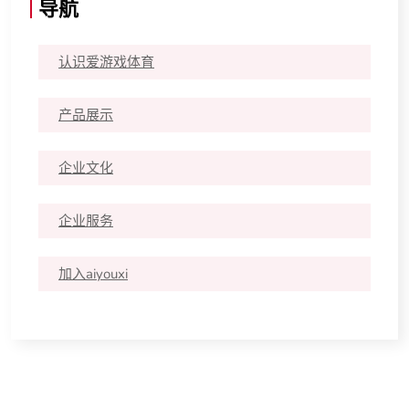
导航
认识爱游戏体育
产品展示
企业文化
企业服务
加入aiyouxi