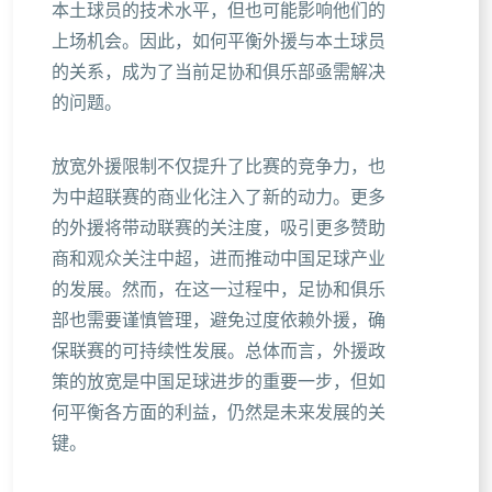
本土球员的技术水平，但也可能影响他们的
上场机会。因此，如何平衡外援与本土球员
的关系，成为了当前足协和俱乐部亟需解决
的问题。
放宽外援限制不仅提升了比赛的竞争力，也
为中超联赛的商业化注入了新的动力。更多
的外援将带动联赛的关注度，吸引更多赞助
商和观众关注中超，进而推动中国足球产业
的发展。然而，在这一过程中，足协和俱乐
部也需要谨慎管理，避免过度依赖外援，确
保联赛的可持续性发展。总体而言，外援政
策的放宽是中国足球进步的重要一步，但如
何平衡各方面的利益，仍然是未来发展的关
键。