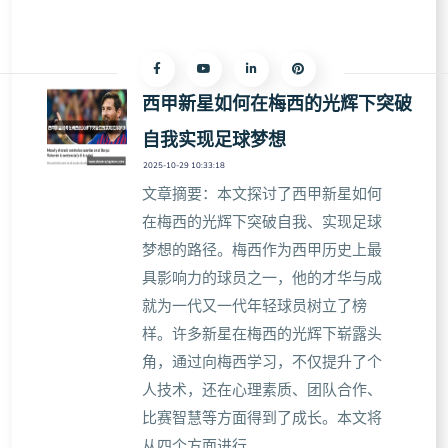
西甲新星如何在梅西的光辉下突破
自我实现足球梦想
2025-10-29 10:33:18
文章摘要：本文探讨了西甲新星如何
在梅西的光辉下突破自我、实现足球
梦想的路径。梅西作为西甲历史上最
具影响力的球员之一，他的才华与成
就为一代又一代年轻球员树立了榜
样。许多新星在梅西的光辉下崭露头
角，通过向梅西学习，不仅提升了个
人技术，还在心理素质、团队合作、
比赛智慧等方面得到了成长。本文将
从四个方面进行...