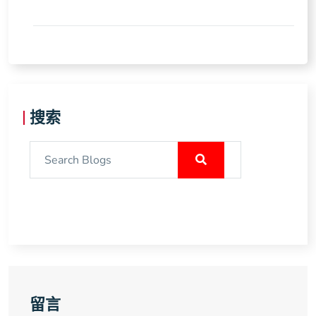
搜索
留言