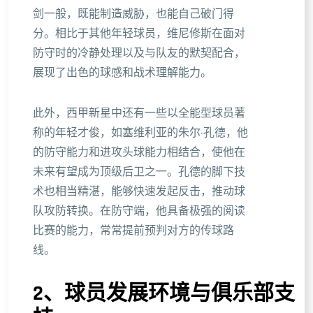
剑一般，既能制造威胁，也能自己破门得
分。相比于其他年轻球员，维尼修斯在面对
防守时的冷静处理以及与队友的默契配合，
展现了出色的球感和战术理解能力。
此外，西甲新星中还有一些以全能型球员著
称的年轻才俊，如塞维利亚的朱尔·孔德，他
的防守能力和进攻头球能力相结合，使他在
未来有望成为顶级后卫之一。孔德的脚下技
术也相当精湛，能够快速发起反击，推动球
队攻防转换。在防守端，他具备极强的阅读
比赛的能力，常常提前预判对方的传球路
线。
2、球员发展环境与俱乐部支