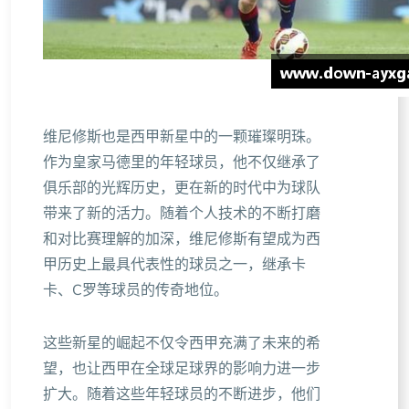
维尼修斯也是西甲新星中的一颗璀璨明珠。
作为皇家马德里的年轻球员，他不仅继承了
俱乐部的光辉历史，更在新的时代中为球队
带来了新的活力。随着个人技术的不断打磨
和对比赛理解的加深，维尼修斯有望成为西
甲历史上最具代表性的球员之一，继承卡
卡、C罗等球员的传奇地位。
这些新星的崛起不仅令西甲充满了未来的希
望，也让西甲在全球足球界的影响力进一步
扩大。随着这些年轻球员的不断进步，他们