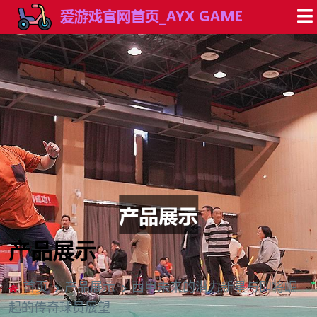
产品展示
首页
产品展示
西甲未来的潜力新星与即将崛
起的传奇球员展望