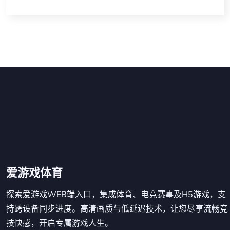
爱游戏体育
探索爱游戏WEB端入口，集成体育、电竞赛事及H5游戏，支
持跨设备同步进度。高清画质与低延迟技术，让您尽享流畅竞
技快感，开启专属游戏人生。