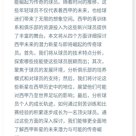
能崛起为传奇的球员。随着时间的推移，这
些年轻球员不仅代表着西甲的未来，也给球
迷们带来了无限的想象空间。西甲的青训体
系和俱乐部的资源投入为这些新兴球员提供
了丰富的舞台。本文将从四个方面详细探讨
西甲未来的潜力新星与即将崛起的传奇球
员。首先，我们将从球员的技术特点分析，
探索哪些技能使这些球员脱颖而出；其次，
聚焦于球员的发展环境，分析俱乐部的培养
模式和对球员的支持；然后，我们将讨论这
些新星在西甲历史中的地位，展望他们可能
对西甲乃至世界足坛的影响；最后，分析球
员个人的成长轨迹，如何通过刻苦训练和比
赛经验的积累逐步成长为一名顶尖球员。通
过这些方面的深入探讨，我们能够更全面地
了解西甲新星的未来潜力与可能的传奇崛