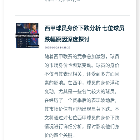
西甲球员身价下跌分析 七位球员
跌幅原因深度探讨
2025-10-29 14:38:22
随着西甲联赛的竞争愈加激烈，球员
的市场身价也频繁变动。球员的身价
不仅与其表现相关，还受到多方面因
素的影响。在西甲，球员的身价浮动
变动，尤其是一些名气较大的球员，
在经历了一个赛季后的表现波动后，
其市场价值有可能出现显著下跌。本
文将通过对七位西甲球员的身价下跌
情况进行详细分析，探讨影响他们身
价的四个关键...