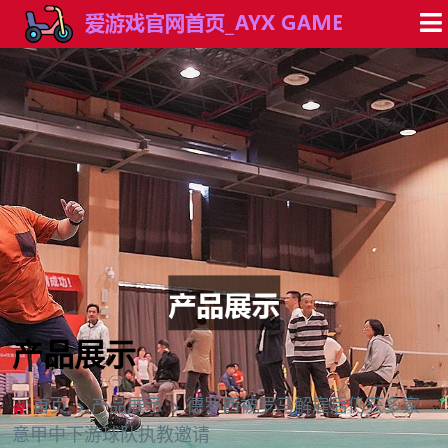
产品展示
首页
产品展示
德罗西被罗马解雇后仍获多家
意甲中下游球队执教邀请