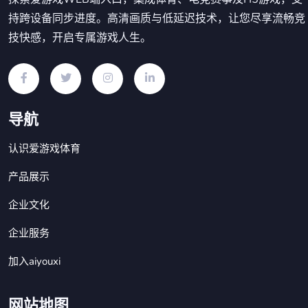
持跨设备同步进度。高清画质与低延迟技术，让您尽享流畅竞
技快感，开启专属游戏人生。
导航
认识爱游戏体育
产品展示
企业文化
企业服务
加入aiyouxi
网站地图