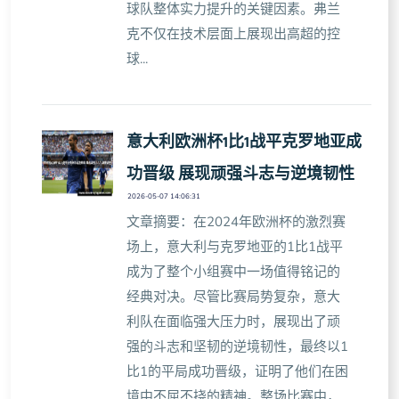
球队整体实力提升的关键因素。弗兰
克不仅在技术层面上展现出高超的控
球...
意大利欧洲杯1比1战平克罗地亚成
功晋级 展现顽强斗志与逆境韧性
2026-05-07 14:06:31
文章摘要：在2024年欧洲杯的激烈赛
场上，意大利与克罗地亚的1比1战平
成为了整个小组赛中一场值得铭记的
经典对决。尽管比赛局势复杂，意大
利队在面临强大压力时，展现出了顽
强的斗志和坚韧的逆境韧性，最终以1
比1的平局成功晋级，证明了他们在困
境中不屈不挠的精神。整场比赛中，