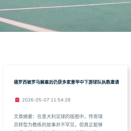
德罗西被罗马解雇后仍获多家意甲中下游球队执教邀请
2026-05-07 11:54:28
文章摘要：在意大利足球的版图中，传奇球
员转型为教练的故事并不罕见，但真正能够