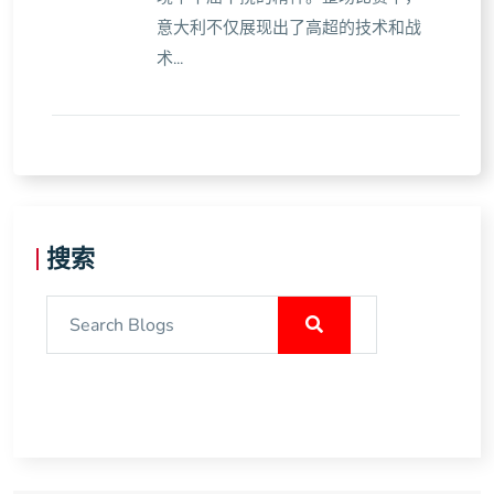
意大利不仅展现出了高超的技术和战
术...
搜索