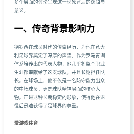
多个层面的讨论呈现这一现象背后的逻辑与
意义。
一、传奇背景影响力
德罗西在球员时代的传奇经历，为他在意大
利足球界奠定了深厚的声望。作为罗马青训
体系培养出的代表人物，他几乎将整个职业
生涯都奉献给了这支球队，并且长期担任队
长。在球场上，他不仅是一名防守能力出众
的中场球员，更是球队精神层面的核心人
物。正是这种长期稳定的形象，使得他在退
役后迅速获得了足球界的尊重。
爱游戏体育