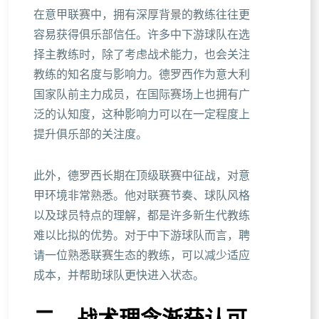
在意甲联赛中，拥有深厚背景的教练往往更
容易获得俱乐部信任。许多中下游球队在选
择主教练时，除了考虑战术能力，也会关注
教练的知名度与影响力。德罗西作为意大利
国家队前主力成员，在国际赛场上也拥有广
泛的认知度，这种影响力可以在一定程度上
提升俱乐部的关注度。
此外，德罗西长期在顶级联赛中征战，对意
甲环境非常熟悉。他对联赛节奏、球队风格
以及球员特点的理解，都是许多新生代教练
难以比拟的优势。对于中下游球队而言，聘
请一位熟悉联赛生态的教练，可以减少适应
成本，并帮助球队更快进入状态。