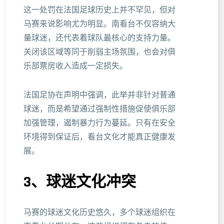
这一处罚在法国足球历史上并不罕见，但对
马赛来说影响尤为明显。南看台不仅容纳大
量球迷，还代表着球队最核心的支持力量。
关闭该区域等同于削弱主场氛围，也会对俱
乐部票房收入造成一定损失。
法国足协在声明中强调，此举并非针对普通
球迷，而是希望通过强制性措施促使俱乐部
加强管理，遏制暴力行为蔓延。只有在安全
环境得到保证后，看台文化才能真正健康发
展。
3、球迷文化冲突
马赛的球迷文化历史悠久，多个球迷组织在