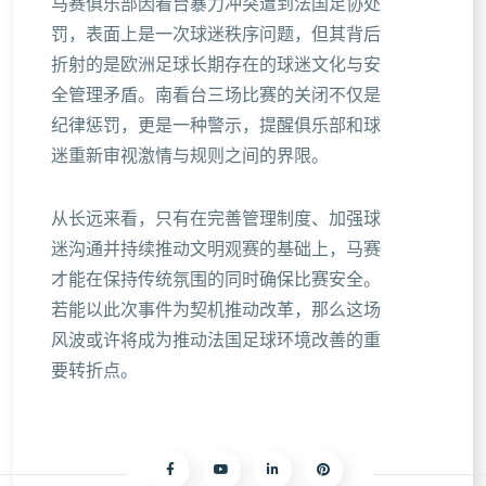
马赛俱乐部因看台暴力冲突遭到法国足协处
罚，表面上是一次球迷秩序问题，但其背后
折射的是欧洲足球长期存在的球迷文化与安
全管理矛盾。南看台三场比赛的关闭不仅是
纪律惩罚，更是一种警示，提醒俱乐部和球
迷重新审视激情与规则之间的界限。
从长远来看，只有在完善管理制度、加强球
迷沟通并持续推动文明观赛的基础上，马赛
才能在保持传统氛围的同时确保比赛安全。
若能以此次事件为契机推动改革，那么这场
风波或许将成为推动法国足球环境改善的重
要转折点。