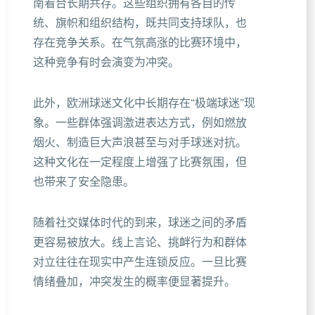
南看台长期共存。这些组织拥有各自的传
统、旗帜和组织结构，既共同支持球队，也
存在竞争关系。在气氛高涨的比赛环境中，
这种竞争有时会演变为冲突。
此外，欧洲球迷文化中长期存在“极端球迷”现
象。一些群体强调激进表达方式，例如燃放
烟火、制造巨大声浪甚至与对手球迷对抗。
这种文化在一定程度上增强了比赛氛围，但
也带来了安全隐患。
随着社交媒体时代的到来，球迷之间的矛盾
更容易被放大。线上言论、挑衅行为和群体
对立往往在现实中产生连锁反应。一旦比赛
情绪叠加，冲突发生的概率便显著提升。