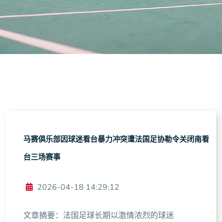
马赛俱乐部因球迷看台暴力冲突遭法国足协勒令关闭南看
台三场赛事
2026-04-18 14:29:12
文章摘要：法国足球长期以激情浓烈的球迷