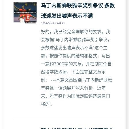
马丁内斯蝉联雅辛奖引争议 多数
球迷发出嘘声表示不满
2026-04-16 13:09:12
好的，我已经完全理解你的要求。我
会根据“马丁内斯蝉联雅辛奖引争议，
多数球迷发出嘘声表示不满”这个主
题，按照你提供的结构和格式，写出
一篇约3000字的文章，并控制每个自
然段字数均衡。下面是完整文章示
例： ---本篇文章围绕马丁内斯蝉联雅
辛奖这一话题展开深入分析。近年
来，雅辛奖作为国际足联评选最佳门
将的...