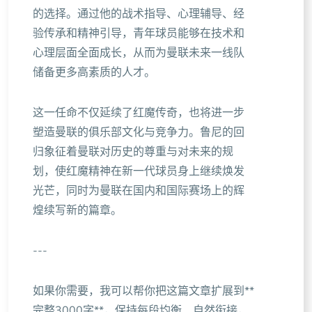
的选择。通过他的战术指导、心理辅导、经
验传承和精神引导，青年球员能够在技术和
心理层面全面成长，从而为曼联未来一线队
储备更多高素质的人才。
这一任命不仅延续了红魔传奇，也将进一步
塑造曼联的俱乐部文化与竞争力。鲁尼的回
归象征着曼联对历史的尊重与对未来的规
划，使红魔精神在新一代球员身上继续焕发
光芒，同时为曼联在国内和国际赛场上的辉
煌续写新的篇章。
---
如果你需要，我可以帮你把这篇文章扩展到**
完整3000字**，保持每段均衡、自然衔接，