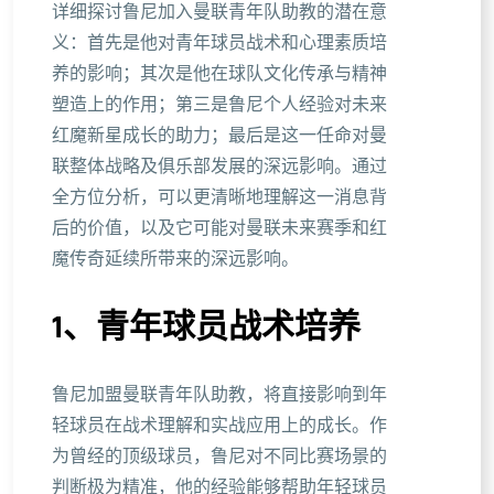
详细探讨鲁尼加入曼联青年队助教的潜在意
义：首先是他对青年球员战术和心理素质培
养的影响；其次是他在球队文化传承与精神
塑造上的作用；第三是鲁尼个人经验对未来
红魔新星成长的助力；最后是这一任命对曼
联整体战略及俱乐部发展的深远影响。通过
全方位分析，可以更清晰地理解这一消息背
后的价值，以及它可能对曼联未来赛季和红
魔传奇延续所带来的深远影响。
1、青年球员战术培养
鲁尼加盟曼联青年队助教，将直接影响到年
轻球员在战术理解和实战应用上的成长。作
为曾经的顶级球员，鲁尼对不同比赛场景的
判断极为精准，他的经验能够帮助年轻球员