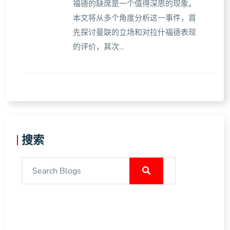
福德的缺席是一个值得深思的现象。
本文将从多个角度分析这一事件，首
先探讨曼联的立场和对拉什福德表现
的评价，其次...
搜索