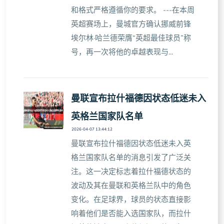
和格式严格遵循你的要求。 ---在本周
英超赛场上，曼城官方确认挪威前锋
埃尔林·哈兰德荣膺“英超最佳球员”称
号，再一次将他的卓越表现与...
曼联宣布拉什福德因状态低迷未入
英格兰国家队名单
2026-04-07 13:44:12
曼联宣布拉什福德因状态低迷未入英
格兰国家队名单的消息引发了广泛关
注。这一决定标志着拉什福德状态的
波动及其在曼联和英格兰队中的角色
变化。在足球界，球员的状态直接影
响着他们是否能入选国家队，而拉什