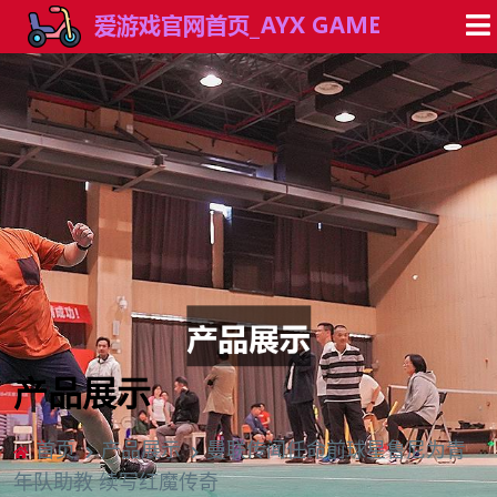
产品展示
首页
产品展示
曼联传闻任命前球星鲁尼为青
年队助教 续写红魔传奇