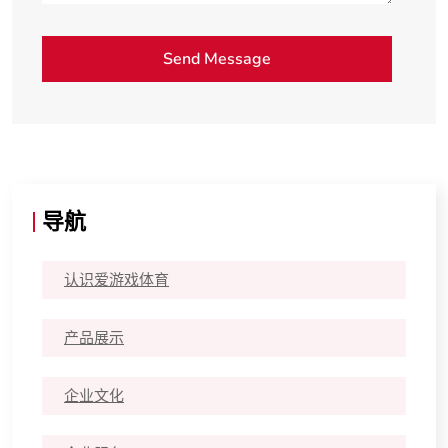
导航
认识爱游戏体育
产品展示
企业文化