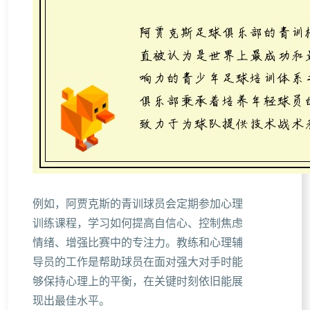
例如，阿贾克斯的青训球员会定期参加心理
训练课程，学习如何提高自信心、控制焦虑
情绪、增强比赛中的专注力。教练和心理辅
导员的工作是帮助球员在面对强大对手时能
够保持心理上的平衡，在关键时刻依旧能展
现出最佳水平。