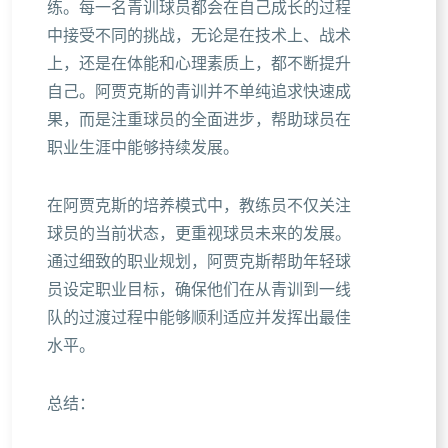
练。每一名青训球员都会在自己成长的过程
中接受不同的挑战，无论是在技术上、战术
上，还是在体能和心理素质上，都不断提升
自己。阿贾克斯的青训并不单纯追求快速成
果，而是注重球员的全面进步，帮助球员在
职业生涯中能够持续发展。
在阿贾克斯的培养模式中，教练员不仅关注
球员的当前状态，更重视球员未来的发展。
通过细致的职业规划，阿贾克斯帮助年轻球
员设定职业目标，确保他们在从青训到一线
队的过渡过程中能够顺利适应并发挥出最佳
水平。
总结：