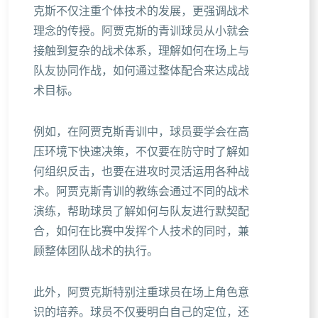
克斯不仅注重个体技术的发展，更强调战术
理念的传授。阿贾克斯的青训球员从小就会
接触到复杂的战术体系，理解如何在场上与
队友协同作战，如何通过整体配合来达成战
术目标。
例如，在阿贾克斯青训中，球员要学会在高
压环境下快速决策，不仅要在防守时了解如
何组织反击，也要在进攻时灵活运用各种战
术。阿贾克斯青训的教练会通过不同的战术
演练，帮助球员了解如何与队友进行默契配
合，如何在比赛中发挥个人技术的同时，兼
顾整体团队战术的执行。
此外，阿贾克斯特别注重球员在场上角色意
识的培养。球员不仅要明白自己的定位，还