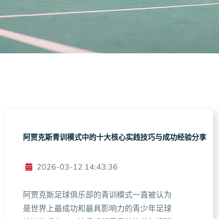
阿贾克斯青训模式中的十大核心实践技巧与成功经验分享
2026-03-12 14:43:36
阿贾克斯足球俱乐部的青训模式一直被认为
是世界上最成功和最具影响力的青少年足球