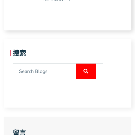
搜索
留言