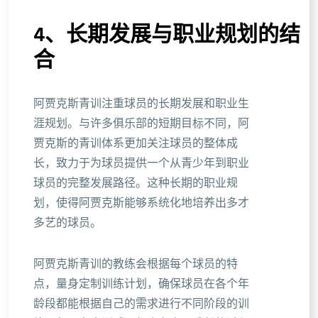
4、长期发展与职业规划的结
合
阿贾克斯青训注重球员的长期发展和职业生
涯规划。与许多俱乐部的短期目标不同，阿
贾克斯的青训体系更加关注球员的整体成
长，致力于为球员提供一个从青少年到职业
球员的完整发展路径。这种长期的职业规
划，使得阿贾克斯能够系统化地培养出多才
多艺的球员。
阿贾克斯青训的教练会根据每个球员的特
点，量身定制训练计划，确保球员在各个年
龄段都能根据自己的需求进行不同阶段的训