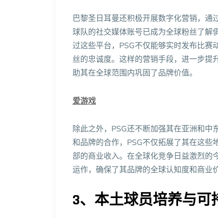
巴黎圣日耳曼还积极开展数字化营销，通
球队的社交媒体账号已成为全球粉丝了解
过这些平台，PSG不仅能够实时发布比赛
丝的忠诚度。这样的营销手段，进一步提升
助其在全球范围内巩固了品牌价值。
爱游戏
除此之外，PSG还不断加强其在亚洲和中
和品牌的合作，PSG不仅拓展了其在这些
部的商业收入。在全球化竞争日益激烈的
运作，确保了其品牌的全球认知度和商业
3、本土球员培养与可