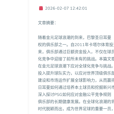
2026-02-07 12:42:01
文章摘要：
随着金元足球浪潮的到来，巴黎圣日耳曼（
权的俱乐部之一。自2011年卡塔尔体育投
来，俱乐部通过巨额资金投入，不仅在球
化竞争中迎接了前所未有的挑战。本篇文
在金元足球浪潮下应对全球化竞争与挑战。
投入提升球队实力，以应对世界顶级俱乐
建设和市场运作扩展全球影响力，从而赢
日耳曼如何通过培养本土球员和挖掘新兴
深入探讨PSG如何应对金融公平竞争规则
俱乐部的长期健康发展。在全球化浪潮的
时代脱颖而出，成为世界足球的重要一员