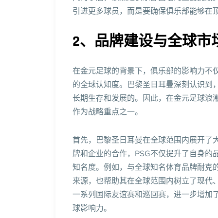
引进更多球员，而是要确保俱乐部能够在
2、品牌建设与全球市
在金元足球的背景下，俱乐部的影响力不
的全球认知度。巴黎圣日耳曼深刻认识到
长期生存和发展的。因此，在金元足球浪潮
作为战略重点之一。
首先，巴黎圣日耳曼在全球范围内展开了
牌和企业的合作，PSG不仅提升了自身的
知名度。例如，与全球知名体育品牌耐克的
来源，也帮助其在全球范围内树立了现代、
一系列国际友谊赛和巡回赛，进一步增加
球影响力。