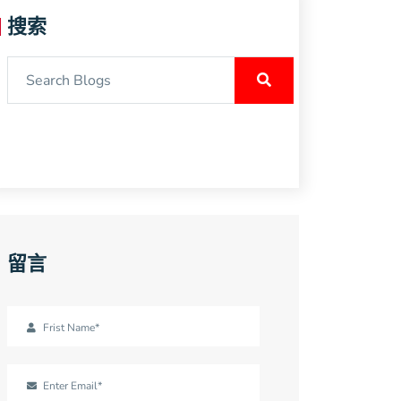
搜索
留言