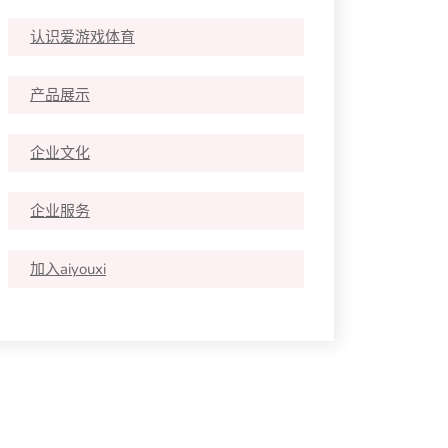
认识爱游戏体育
产品展示
企业文化
企业服务
加入aiyouxi