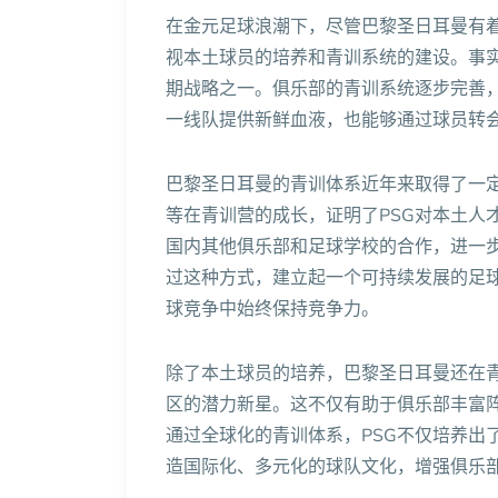
在金元足球浪潮下，尽管巴黎圣日耳曼有
视本土球员的培养和青训系统的建设。事实
期战略之一。俱乐部的青训系统逐步完善
一线队提供新鲜血液，也能够通过球员转
巴黎圣日耳曼的青训体系近年来取得了一
等在青训营的成长，证明了PSG对本土人
国内其他俱乐部和足球学校的合作，进一步
过这种方式，建立起一个可持续发展的足
球竞争中始终保持竞争力。
除了本土球员的培养，巴黎圣日耳曼还在
区的潜力新星。这不仅有助于俱乐部丰富
通过全球化的青训体系，PSG不仅培养出
造国际化、多元化的球队文化，增强俱乐