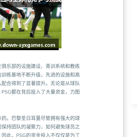
在俱乐部的设施建设、青训系统和教练
的训练基地不断升级，先进的设施和高
队配合得到了显著提升。无论是从球队
PSG都在背后投入了大量资金，力图
妙药。巴黎圣日耳曼尽管拥有强大的球
何保持团队的凝聚力，如何避免球员之
因此，PSG的资金投入不仅仅是为了