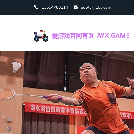
13594780214
sooty@163.com