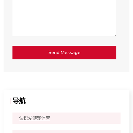
导航
认识爱游戏体育