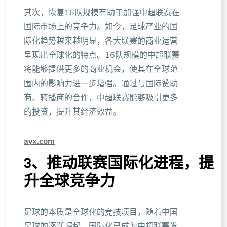
其次，恢复16队规模有助于加强中超联赛在
国际市场上的竞争力。如今，足球产业的国
际化趋势越来越明显，各大联赛的商业运营
呈现出全球化的特点。16队规模的中超联赛
将能够提供更多的商业机会，使其在全球范
围内的影响力进一步增强。通过与国际赞助
商、转播商的合作，中超联赛能够吸引更多
的投资，提升其经济效益。
ayx.com
3、推动联赛国际化进程，提
升全球竞争力
足球的本质是全球化的竞技项目，随着中国
足球的逐渐崛起，国际化已成为中超联赛发