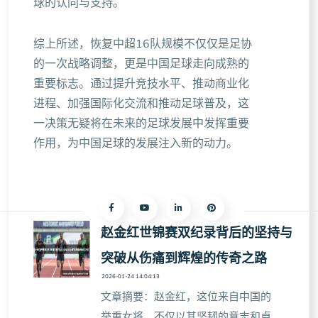
球的认同与支持。
综上所述，恢复中超16队规模不仅仅是足协
的一次战略调整，更是中国足球走向成熟的
重要标志。通过提升竞技水平、推动商业化
进程、加强国际化交流和推动足球普及，这
一决策无疑将在未来的足球发展中发挥重要
作用，为中国足球的发展注入新的动力。
赵金红世锦赛双纪录背后的坚持与
突破从伤痛到辉煌的传奇之路
2026-01-24 14:04:13
文章摘要：赵金红，这位来自中国的
举重女将，不仅以其坚韧的意志和卓