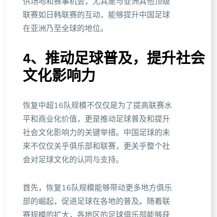
供场地和赛事机会，尤其是与亚洲其他顶级
联赛如日韩联赛的互动，能够提升中国足球
在亚洲乃至全球的地位。
4、推动足球普及，提升社会
文化影响力
恢复中超16队规模不仅仅是为了提高联赛水
平和商业化价值，更是推动足球普及和提升
社会文化影响力的关键举措。中国足球的未
来不仅仅关乎俱乐部和联赛，更关乎整个社
会对足球文化的认同与支持。
首先，恢复16队规模能够带动更多地方俱乐
部的崛起，促进足球在各地的普及。随着联
赛规模的扩大，各地区的足球俱乐部能够获