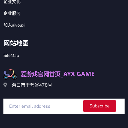
企业文化
企业服务
加入aiyouxi
网站地图
SiteMap
海口市干夸谷478号
Subscribe