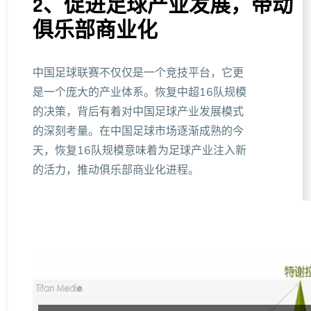
2、促进足球产业发展，带动
俱乐部商业化
中国足球联赛不仅仅是一个竞技平台，它更
是一个庞大的产业体系。恢复中超16队规模
的决策，背后有着对中国足球产业发展模式
的深刻考量。在中国足球市场逐渐成熟的今
天，恢复16队规模意味着为足球产业注入新
的活力，推动俱乐部商业化进程。