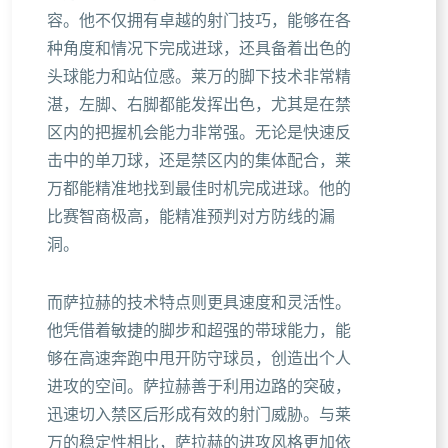
容。他不仅拥有卓越的射门技巧，能够在各
种角度和情况下完成进球，还具备着出色的
头球能力和站位感。莱万的脚下技术非常精
湛，左脚、右脚都能发挥出色，尤其是在禁
区内的把握机会能力非常强。无论是快速反
击中的单刀球，还是禁区内的集体配合，莱
万都能精准地找到最佳时机完成进球。他的
比赛智商极高，能精准预判对方防线的漏
洞。
而萨拉赫的技术特点则更具速度和灵活性。
他凭借着敏捷的脚步和超强的带球能力，能
够在高速奔跑中甩开防守球员，创造出个人
进攻的空间。萨拉赫善于利用边路的突破，
迅速切入禁区后形成有效的射门威胁。与莱
万的稳定性相比，萨拉赫的进攻风格更加依