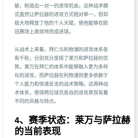
破，制造出一对一的进攻机会。这种战术模
式虽然让萨拉赫的进攻方式相对单一，但却
极大地释放了他的个人天赋，使他能够在欧
冠赛场上高效地完成进球。
从战术上来看，拜仁与利物浦的进攻体系各
有千秋，分别充分发挥了莱万和萨拉赫的优
势。莱万在拜仁的体系中能够融入更为多样
化的进攻，而萨拉赫在利物浦则更多依赖于
个人能力和快速反击的战术策略。这两种战
术体系，使得两位球员各自的进攻表现有着
不同的风格与特点。
4、赛季状态：莱万与萨拉赫
的当前表现