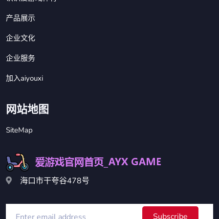
产品展示
企业文化
企业服务
加入aiyouxi
网站地图
SiteMap
海口市干夸谷478号
Subscribe