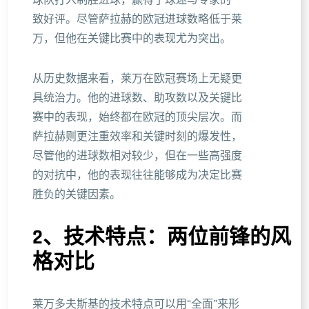
球队打入制胜进球，赢得了球迷与专家的一
致好评。尽管萨拉赫的欧冠进球数略低于莱
万，但他在关键比赛中的表现尤为突出。
从历史数据来看，莱万在欧冠赛场上无疑更
具统治力。他的进球数、助攻数以及关键比
赛中的表现，始终都在欧冠的顶尖层次。而
萨拉赫则更注重效率和关键时刻的爆发性，
尽管他的进球数相对较少，但在一些高强度
的对抗中，他的表现往往能够成为决定比赛
胜负的关键因素。
2、技术特点：两位前锋的风
格对比
莱万多夫斯基的技术特点可以用“全面”来形