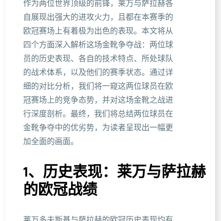
作为两位世界顶级的前锋，莱万与萨拉赫各
自展现出强大的进攻火力，且都在本赛季的
欧冠赛场上有着极为出色的表现。本文将从
四个方面深入解析这场金靴争夺战：两位球
员的历史表现、各自的技术特点、所处球队
的战术体系，以及他们的赛季状态。通过详
细的对比分析，我们将一窥这两位球员在欧
冠赛场上的竞争态势，并对这场金靴之战进
行深度剖析。最终，我们将总结两位球员在
金靴争夺中的优劣势，为读者呈现出一幅更
加全面的画面。
1、历史表现：莱万与萨拉赫
的欧冠战绩
莱万多夫斯基与萨拉赫的欧冠历史表现均有