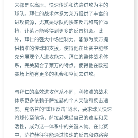
来都是以高压、快速传递和边路进攻为主的
球队。拜仁的战术体系为莱万提供了丰富的
进攻资源，尤其是球队的快速反击和高位逼
抢，让莱万能够得到更多的反击机会。此
外，拜仁的强大中场控制力，能够为莱万提
供精准的传球和支援，使得他在比赛中能够
充分展现个人进攻能力。拜仁的整体战术体
系，完美契合了莱万的特点，使得他在欧冠
赛场上能有更多的机会和空间去进攻。
与拜仁的高效进攻体系不同，利物浦的战术
体系更多依赖于萨拉赫的个人突破和反击速
度。克洛普的“重压反击”战术，要求球员快速
将球传至前场，萨拉赫凭借自己的速度和灵
活性，成为这一体系中的关键人物。在比赛
中，萨拉赫往往能通过快速的反击和边路突