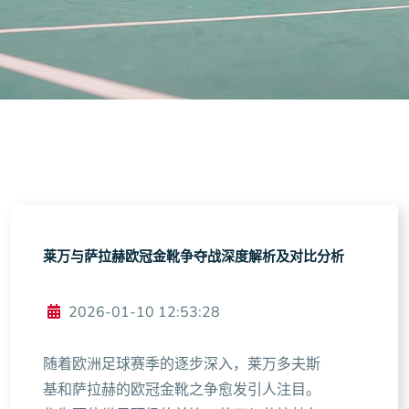
莱万与萨拉赫欧冠金靴争夺战深度解析及对比分析
2026-01-10 12:53:28
随着欧洲足球赛季的逐步深入，莱万多夫斯
基和萨拉赫的欧冠金靴之争愈发引人注目。