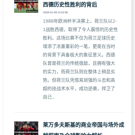
西德历史性胜利的背后
2026-01-09 13:32:56
1988年欧洲杯半决赛上，荷兰队以2-
1战胜西德，取得了令人震惊的历史性
胜利。这场比赛不仅为荷兰足球历史
增添了浓墨重彩的一笔，更是在当时
的背景下具备极大的象征意义。西德
队曾是荷兰的传统宿敌，且拥有强大
的实力，而荷兰队则在整体上稍显劣
势。但荷兰队凭借其顽强的斗志和高
超的技战术水平，成功逆袭，捍卫了
自己...
莱万多夫斯基的商业帝国与场外成