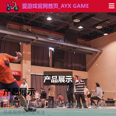
产品展示
首页
产品展示
英超新秀崭露头角 多名年轻球
员表现惊艳引发关注