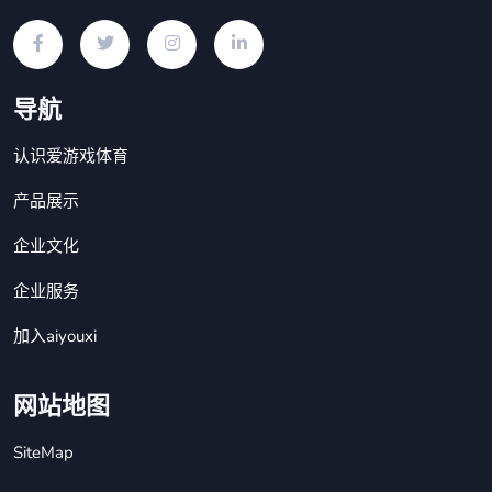
导航
认识爱游戏体育
产品展示
企业文化
企业服务
加入aiyouxi
网站地图
SiteMap