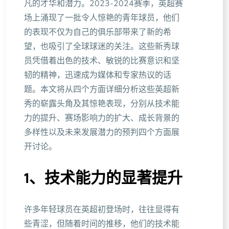
凡的才华和潜力。2023-2024赛季，英超赛
场上涌现了一批令人惊艳的青年球员，他们
的表现不仅为自己的俱乐部带来了新的希
望，也吸引了全球球迷的关注。这些新秀球
员凭借着出色的技术、敏锐的比赛意识和坚
韧的精神，迅速成为媒体和专家热议的话
题。本文将从四个方面详细分析这些英超新
秀的崭露头角及其惊艳表现，分别从技术能
力的提升、赛场影响力的扩大、成长背景的
多样性以及未来发展潜力的预判四个方面展
开讨论。
1、技术能力的显著提升
许多年轻球员在英超初登场时，往往显得有
些青涩，但随着时间的推移，他们的技术能