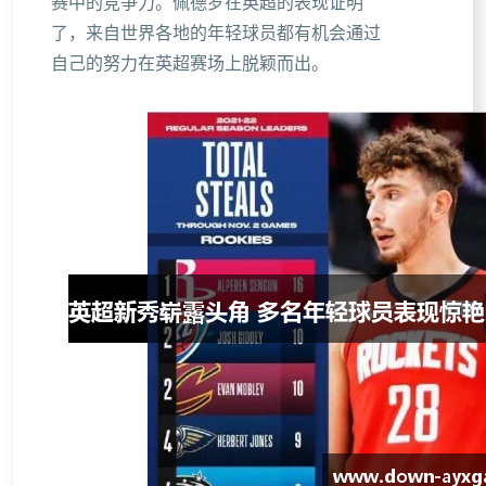
赛中的竞争力。佩德罗在英超的表现证明
了，来自世界各地的年轻球员都有机会通过
自己的努力在英超赛场上脱颖而出。