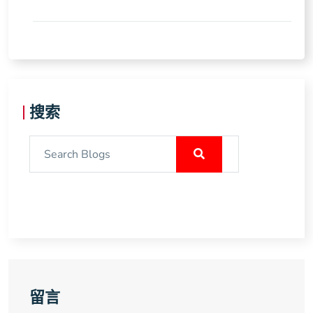
搜索
留言