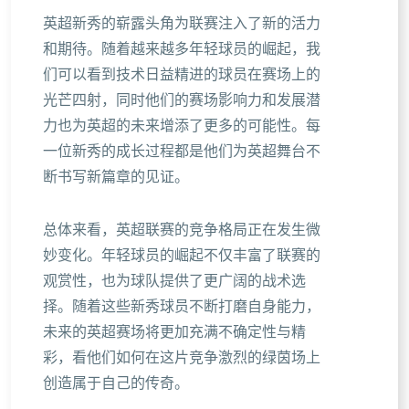
英超新秀的崭露头角为联赛注入了新的活力
和期待。随着越来越多年轻球员的崛起，我
们可以看到技术日益精进的球员在赛场上的
光芒四射，同时他们的赛场影响力和发展潜
力也为英超的未来增添了更多的可能性。每
一位新秀的成长过程都是他们为英超舞台不
断书写新篇章的见证。
总体来看，英超联赛的竞争格局正在发生微
妙变化。年轻球员的崛起不仅丰富了联赛的
观赏性，也为球队提供了更广阔的战术选
择。随着这些新秀球员不断打磨自身能力，
未来的英超赛场将更加充满不确定性与精
彩，看他们如何在这片竞争激烈的绿茵场上
创造属于自己的传奇。