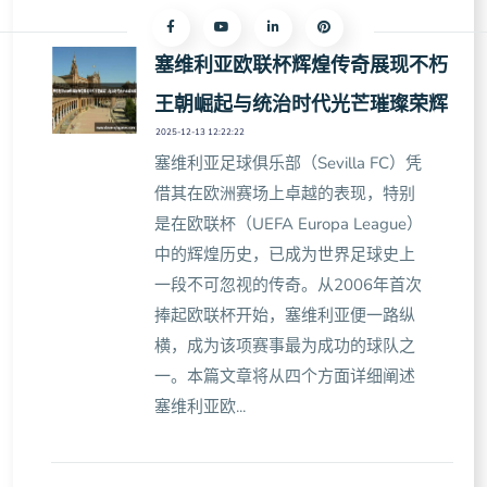
塞维利亚欧联杯辉煌传奇展现不朽
王朝崛起与统治时代光芒璀璨荣辉
2025-12-13 12:22:22
塞维利亚足球俱乐部（Sevilla FC）凭
借其在欧洲赛场上卓越的表现，特别
是在欧联杯（UEFA Europa League）
中的辉煌历史，已成为世界足球史上
一段不可忽视的传奇。从2006年首次
捧起欧联杯开始，塞维利亚便一路纵
横，成为该项赛事最为成功的球队之
一。本篇文章将从四个方面详细阐述
塞维利亚欧...