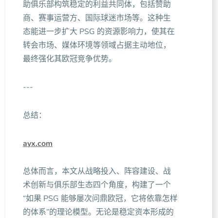
助俱乐部构筑稳定的利益共同体，包括赞助
商、赛事运营方、国际球迷市场等。这种生
态能进一步扩大 PSG 的资源影响力，使其在
转会市场、媒体环境等领域占据主动地位，
最终强化其欧冠竞争优势。
---
总结：
ayx.com
总体而言，本文从战略投入、阵容建设、战
术创新与俱乐部生态四个角度，构建了一个
“如果 PSG 能够屡次问鼎欧冠，它将依靠怎样
的体系”的理论模型。无论是稳定资本形成的