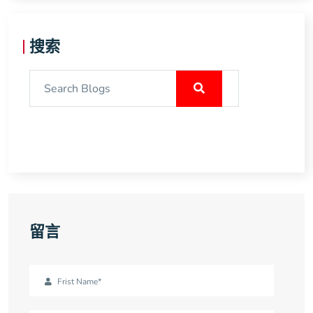
搜索
留言