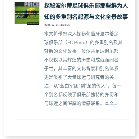
探秘波尔蒂足球俱乐部那些鲜为人
知的多重别名起源与文化全景故事
2025-12-14 11:02:06
本文将带您深入探秘葡萄牙波尔蒂足
球俱乐部（FC Porto）的多重别名及其
背后的文化故事。波尔蒂足球俱乐部
不仅仅以其辉煌的历史和成就而闻名
于世，其丰富的文化背景和别名体系
更是吸引了大量球迷与研究者的关
注。从“蓝白军团”到“龙的传人”，每一
个别名都反映了俱乐部独特的身份和
与球迷之间深厚的情感联系。本文...