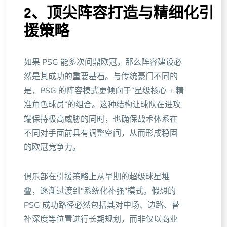
2、顶尖阵容打造与精细化引
援策略
如果 PSG 能多次问鼎欧冠，那么阵容建设必
然是其成功的重要基石。与传统豪门不同的
是，PSG 的阵容模式更倾向于“星级核心 + 精
准角色球员”的组合。这种结构让球队在进攻
端保持极高威胁的同时，也确保战术体系在
不同对手面前具有调整空间，从而形成稳固
的欧冠竞争力。
俱乐部在引援策略上从早期的超级球星堆
叠，逐渐过渡到“系统化补强”模式。假想的
PSG 成功路径必然包括其对中场、边路、替
补深度等位置进行长期规划，而非仅以商业