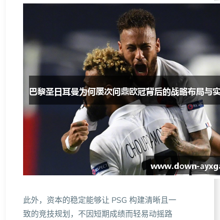
此外，资本的稳定能够让 PSG 构建清晰且一
致的竞技规划，不因短期成绩而轻易动摇路