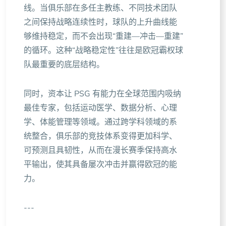
线。当俱乐部在多任主教练、不同技术团队
之间保持战略连续性时，球队的上升曲线能
够维持稳定，而不会出现“重建—冲击—重建”
的循环。这种“战略稳定性”往往是欧冠霸权球
队最重要的底层结构。
同时，资本让 PSG 有能力在全球范围内吸纳
最佳专家，包括运动医学、数据分析、心理
学、体能管理等领域。通过跨学科领域的系
统整合，俱乐部的竞技体系变得更加科学、
可预测且具韧性，从而在漫长赛季保持高水
平输出，使其具备屡次冲击并赢得欧冠的能
力。
---