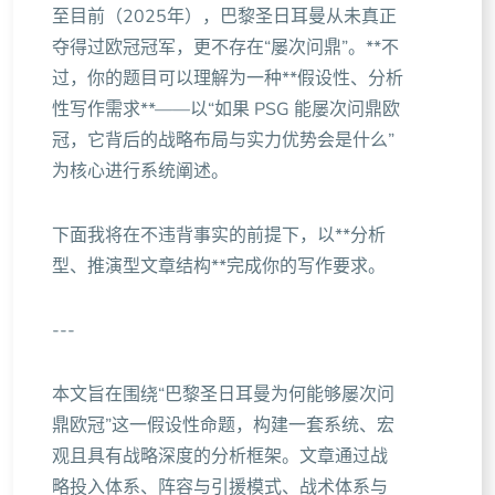
至目前（2025年），巴黎圣日耳曼从未真正
夺得过欧冠冠军，更不存在“屡次问鼎”。**不
过，你的题目可以理解为一种**假设性、分析
性写作需求**——以“如果 PSG 能屡次问鼎欧
冠，它背后的战略布局与实力优势会是什么”
为核心进行系统阐述。
下面我将在不违背事实的前提下，以**分析
型、推演型文章结构**完成你的写作要求。
---
本文旨在围绕“巴黎圣日耳曼为何能够屡次问
鼎欧冠”这一假设性命题，构建一套系统、宏
观且具有战略深度的分析框架。文章通过战
略投入体系、阵容与引援模式、战术体系与