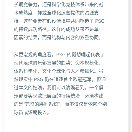
长期竞争力，还是科学化竞技体系带来的战
术成熟度，抑或全球化运营提供的资源支
持，这些要素在假设情境中共同塑造了 PSG
的持续成功路径。这样的成功从来不是单一
因素的结果，而是结构与内容的双重协同。
从更宏观的角度看，PSG 的假想崛起代表了
现代足球俱乐部发展的趋势：资本规模化、
体系科学化、文化全球化与人才精细化。虽
然现实中 PSG 仍在追逐首个欧冠冠军，但通
过本文的推演，我们可以清晰看到，一个俱
乐部要实现欧冠层面的持续统治，必须构建
的是“完整的胜利系统”，而不仅仅是依赖个别
球员或短期投入。