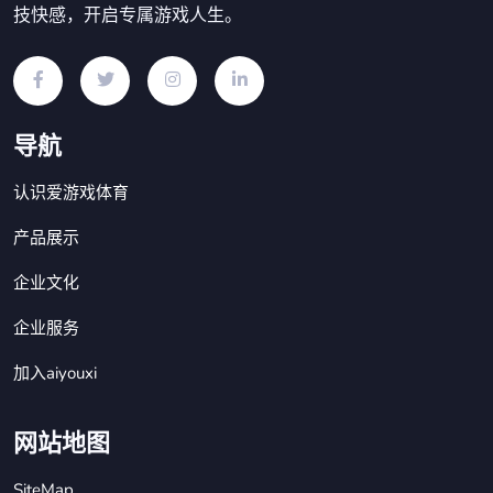
技快感，开启专属游戏人生。
导航
认识爱游戏体育
产品展示
企业文化
企业服务
加入aiyouxi
网站地图
SiteMap