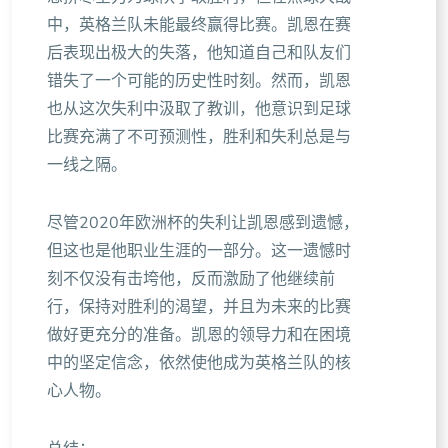
中，英格兰队未能最终赢得比赛。凯恩在赛
后表现出极大的失落，他知道自己和队友们
错失了一个可能的历史性时刻。然而，凯恩
也从这次失利中汲取了教训，他意识到足球
比赛充满了不可预测性，胜利和失利总是与
一线之隔。
尽管2020年欧洲杯的失利让凯恩感到遗憾，
但这也是他职业生涯的一部分。这一遗憾时
刻不仅没有击垮他，反而激励了他继续前
行，保持对胜利的渴望，并且为未来的比赛
做好更充分的准备。凯恩的领导力和在困境
中的坚定信念，依然使他成为英格兰队的核
心人物。