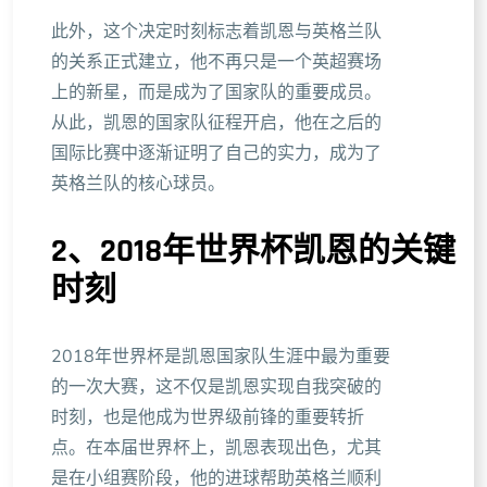
此外，这个决定时刻标志着凯恩与英格兰队
的关系正式建立，他不再只是一个英超赛场
上的新星，而是成为了国家队的重要成员。
从此，凯恩的国家队征程开启，他在之后的
国际比赛中逐渐证明了自己的实力，成为了
英格兰队的核心球员。
2、2018年世界杯凯恩的关键
时刻
2018年世界杯是凯恩国家队生涯中最为重要
的一次大赛，这不仅是凯恩实现自我突破的
时刻，也是他成为世界级前锋的重要转折
点。在本届世界杯上，凯恩表现出色，尤其
是在小组赛阶段，他的进球帮助英格兰顺利