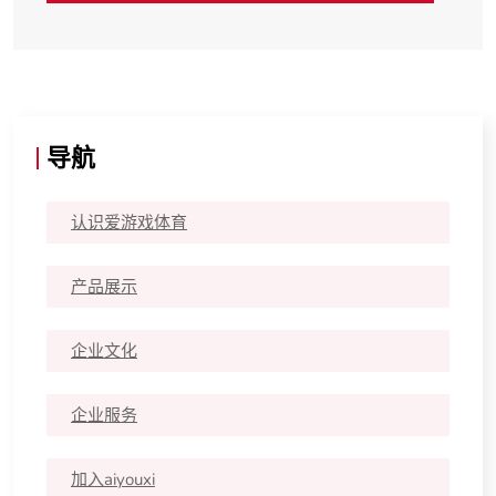
导航
认识爱游戏体育
产品展示
企业文化
企业服务
加入aiyouxi