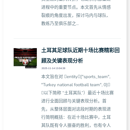
进程中的重要节点。本文首先从情感
裂痕的角度出发，探讨马内与球队、
教练乃至俱乐部之...
土耳其足球队近期十场比赛精彩回
顾及关键表现分析
2025-11-14 13:04:39
本文旨在对 entity["sports_team",
"Turkey national football team", 0]
（以下简称 “土耳其队”）最近十场比赛
进行全面回顾与关键表现分析。首
先，从整体层面对这段时期的表现进
行简明概括：在近十场比赛中，土耳
其队既有令人振奋的胜利，也有令人