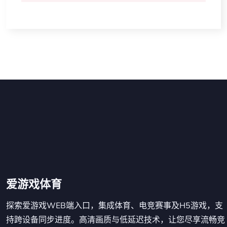
爱游戏体育
探索爱游戏WEB端入口，集成体育、电竞赛事及H5游戏，支
持跨设备同步进度。高清画质与低延迟技术，让您尽享流畅竞