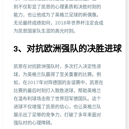
刻不仅彰显了凯恩的心理素质和决胜时刻的
能力，也让他成为了英格兰足球的新偶像。
无论最终成绩如何，2018年世界杯注定会成
为凯恩国家队生涯的高光时刻。
3、对抗欧洲强队的决胜进球
凯恩在对抗欧洲强队时，多次打入决定性进
球，为英格兰队赢得了至关重要的比赛。例
如，在2017年对阵德国的友谊赛中，凯恩在
比赛的最后时刻打入致胜进球，帮助英格兰
在温布利球场击败了世界冠军德国队。这个
进球不仅增强了凯恩的信心，也让英格兰队
展示出了足够的竞争力，打破了多年来面对
强队时的心理障碍。