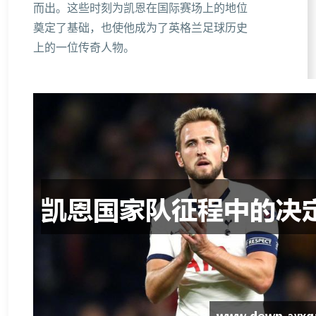
而出。这些时刻为凯恩在国际赛场上的地位
奠定了基础，也使他成为了英格兰足球历史
上的一位传奇人物。