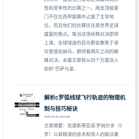
性和竞争性的比赛之一。两支顶级豪
门不仅在西甲联赛中占据了主导地
位，而且他们的比赛往往是世界足球
盛宴的焦点。每当这场经典对决即将
上演，全球球迷的目光都会聚焦于诺
坎普或伯纳乌，期待着两队之间的巅
峰对决。本篇文章将从四个方面深入
剖析“巴萨与皇...
解析C罗弧线球飞行轨迹的物理机
制与技巧秘诀
2025-10-31 15:21:06
文章摘要：克里斯蒂亚诺·罗纳尔多（C
罗）以其精湛的技术和惊人的脚法著