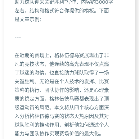
助力球队迎来关键胜利”写作，内容约3000字
左右，结构和格式符合你提供的模板。下面
是文章示例：
---
在近期的赛场上，格林伍德马赛展现出了非
凡的竞技状态，他连续的高光表现不仅点燃
了球迷的激情，也直接助力球队取得了一场
关键胜利。无论是在个人技术的发挥、比赛
策略的执行、团队协作的影响，还是心理素
质的稳定方面，格林伍德马赛都表现出了顶
级运动员的风范。本文将从四个核心方面深
入分析格林伍德马赛的状态火热原因及其对
球队胜利的推动作用，剖析他如何通过个人
能力与团队协作实现赛场价值的最大化。