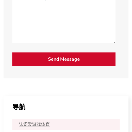
导航
认识爱游戏体育