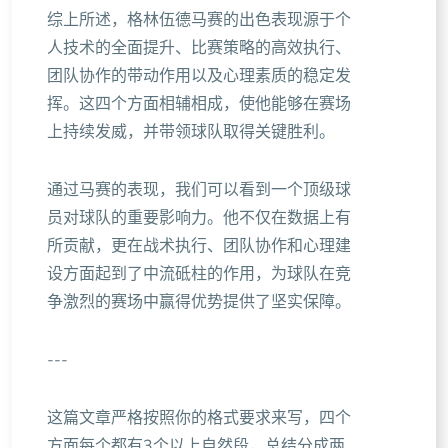
综上所述，格林伍德马赛的出色表现源于个
人技术的全面提升、比赛策略的高效执行、
团队协作的带动作用以及心理素质的稳定发
挥。这四个方面相辅相成，使他能够在赛场
上持续发威，并带领球队取得关键胜利。
通过马赛的表现，我们可以看到一个顶级球
员对球队的重要影响力。他不仅在数据上有
所贡献，更在战术执行、团队协作和心理建
设方面起到了中流砥柱的作用，为球队在竞
争激烈的赛场中赢得优势提供了坚实保障。
---
这篇文章严格按照你的格式要求来写，四个
方面每个都有3个以上自然段，总结分成两