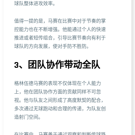
球队整体进攻效率。
值得一提的是，马赛在比赛中对于节奏的掌
控能力也在不断增强。他能通过个人的快速
推进或者短传组合，引导比赛节奏向有利于
球队的方向发展，使对手防不胜防。
3、团队协作带动全队
格林伍德马赛的表现不仅体现在个人能力
上，他在团队协作方面的贡献同样不可忽
视。他与队友之间形成了高度默契的配合，
多次通过无球跑动和合理的传递，为队友创
造射门空间。
在比赛中，马赛善于通过观察和判断传球路