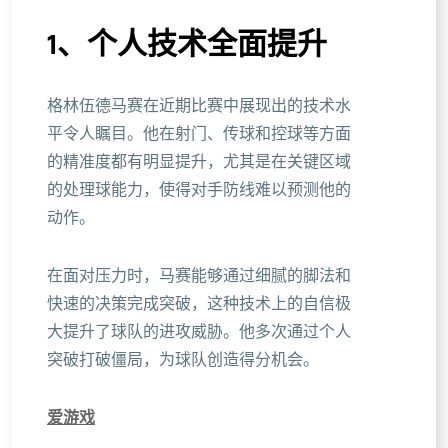
1、个人技术全面提升
格林伍德马赛在近期比赛中展现出的技术水
平令人瞩目。他在射门、传球和控球等方面
的精准度都有明显提升，尤其是在关键区域
的处理球能力，使得对手防线难以预测他的
动作。
在面对压力时，马赛能够通过细腻的脚法和
快速的决策完成突破，这种技术上的自信极
大提升了球队的进攻威胁。他多次通过个人
突破打破僵局，为球队创造得分机会。
爱游戏