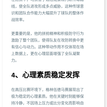
线，使全队进攻形成多点威胁，这种传球意
识和团队合作能力大幅提升了球队的整体作
战效率。
更重要的是，他的拼抢精神和积极防守行为
激励了整个团队，使得队友在攻防转换中更
有信心与动力。这种带动作用不仅体现在场
上数据上，更在心理层面增强了全队凝聚
力。
4、心理素质稳定发挥
在高压比赛环境下，格林伍德马赛展现出了
极为稳定的心理素质。他在关键时刻能够保
持冷静，不因场上压力或比分变化而影响自