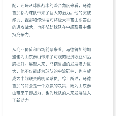
配，还是从球队战术的整合角度来看，马德
鲁加都为球队带来了巨大的潜力。他的突破
能力、视野和传球技巧将极大丰富山东泰山
的进攻战术，也能帮助球队在中超联赛中保
持竞争力。
从商业价值和市场前景来看，马德鲁加的加
盟也为山东泰山带来了可观的经济收益和品
牌提升。展望未来，马德鲁加的发展潜力巨
大，他不仅能成为球队的中流砥柱，也有望
成为中超联赛的明星球员。综上所述，马德
鲁加的转会是一个双赢的决策，既为山东泰
山带来了即战力，也为球队的未来发展注入
了新动力。