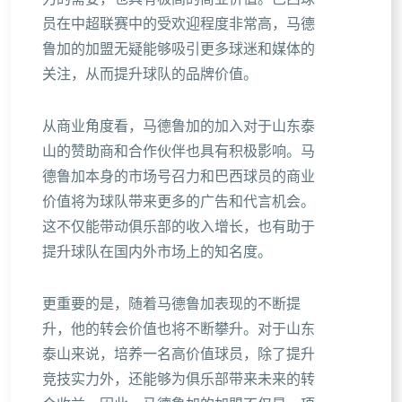
员在中超联赛中的受欢迎程度非常高，马德
鲁加的加盟无疑能够吸引更多球迷和媒体的
关注，从而提升球队的品牌价值。
从商业角度看，马德鲁加的加入对于山东泰
山的赞助商和合作伙伴也具有积极影响。马
德鲁加本身的市场号召力和巴西球员的商业
价值将为球队带来更多的广告和代言机会。
这不仅能带动俱乐部的收入增长，也有助于
提升球队在国内外市场上的知名度。
更重要的是，随着马德鲁加表现的不断提
升，他的转会价值也将不断攀升。对于山东
泰山来说，培养一名高价值球员，除了提升
竞技实力外，还能够为俱乐部带来未来的转