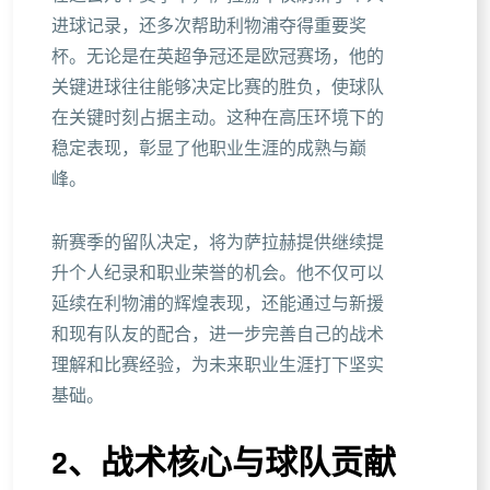
进球记录，还多次帮助利物浦夺得重要奖
杯。无论是在英超争冠还是欧冠赛场，他的
关键进球往往能够决定比赛的胜负，使球队
在关键时刻占据主动。这种在高压环境下的
稳定表现，彰显了他职业生涯的成熟与巅
峰。
新赛季的留队决定，将为萨拉赫提供继续提
升个人纪录和职业荣誉的机会。他不仅可以
延续在利物浦的辉煌表现，还能通过与新援
和现有队友的配合，进一步完善自己的战术
理解和比赛经验，为未来职业生涯打下坚实
基础。
2、战术核心与球队贡献