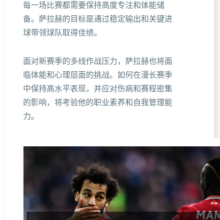
每一场比赛都需要保持高度专注和体能储
备。萨拉赫的目标是通过稳定输出和关键进
球带领球队取得佳绩。
面对新赛季的多线作战压力，萨拉赫也将面
临体能和心理层面的挑战。如何在漫长赛季
中保持高水平表现，并应对伤病和赛程密集
的影响，将考验他的职业素养和自我管理能
力。