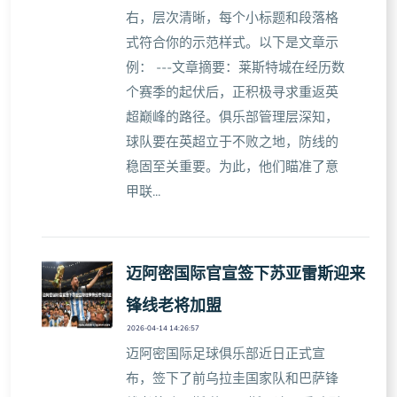
右，层次清晰，每个小标题和段落格
式符合你的示范样式。以下是文章示
例： ---文章摘要：莱斯特城在经历数
个赛季的起伏后，正积极寻求重返英
超巅峰的路径。俱乐部管理层深知，
球队要在英超立于不败之地，防线的
稳固至关重要。为此，他们瞄准了意
甲联...
迈阿密国际官宣签下苏亚雷斯迎来
锋线老将加盟
2026-04-14 14:26:57
迈阿密国际足球俱乐部近日正式宣
布，签下了前乌拉圭国家队和巴萨锋