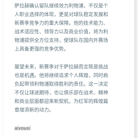
萨拉赫确认留队继续效力利物浦，不仅是个
人职业选择的体现，更是对球队稳定发展和
新赛季竞争力的重大保障。他的技术能力、
战术适应性、领导力以及商业价值，将为利
物浦提供全方位支持，使球队在国内外赛场
上具备更强的竞争优势。
展望未来，新赛季对于萨拉赫而言既是挑战
也是机遇。他将继续追求个人辉煌，同时肩
负起带领利物浦取得胜利的责任。这一决定
不仅让球迷期待，也让俱乐部在战术、精神
和商业层面都迎来新契机，为红军的辉煌篇
章增添新的动力。
aiyouxi