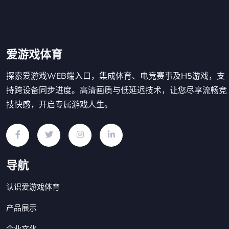
爱游戏体育
探索爱游戏WEB端入口，集成体育、电竞赛事及H5游戏，支
持跨设备同步进度。高清画质与低延迟技术，让您尽享流畅竞
技快感，开启专属游戏人生。
导航
认识爱游戏体育
产品展示