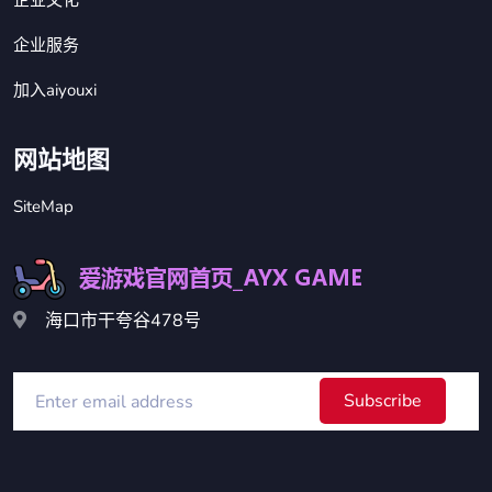
企业文化
企业服务
加入aiyouxi
网站地图
SiteMap
海口市干夸谷478号
Subscribe