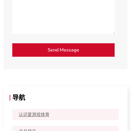
导航
认识爱游戏体育