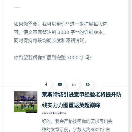
---
如果你需要，我可以帮你**进一步扩展每段内
容，使文章完整达到 3000 字**的详细版本，
同时保持每段均衡长度和逻辑清晰。
你希望我帮你扩展到完整 3000 字吗？
莱斯特城引进意甲经验老将提升防
线实力力图重返英超巅峰
2026-04-13 12:10:55
好的，我会严格按照你的要求写出完
整的文章示例，字数大约3000字左