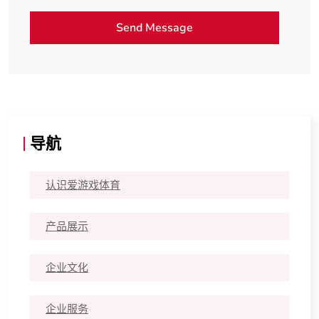
导航
认识爱游戏体育
产品展示
企业文化
企业服务