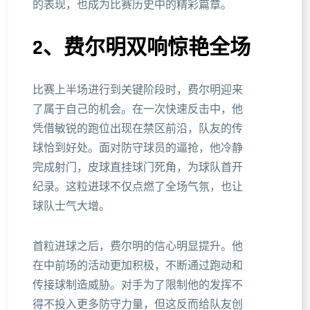
的表现，也成为比赛历史中的精彩篇章。
2、费尔明双响惊艳全场
比赛上半场进行到关键阶段时，费尔明迎来
了属于自己的机会。在一次快速反击中，他
凭借敏锐的跑位出现在禁区前沿，队友的传
球恰到好处。面对防守球员的逼抢，他冷静
完成射门，皮球直挂球门死角，为球队首开
纪录。这粒进球不仅点燃了全场气氛，也让
球队士气大增。
首粒进球之后，费尔明的信心明显提升。他
在中前场的活动更加积极，不断通过跑动和
传接球制造威胁。对手为了限制他的发挥不
得不投入更多防守力量，但这反而给队友创