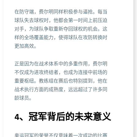
在防守端，费尔明同样积极参与逼抢。每当
球队失去球权时，他都会第一时间上前压迫
对手，为球队争取重新夺回球权的机会。这
样的全场覆盖能力，使得球队在攻防转换时
更加高效。
正是因为在战术体系中的多重作用，费尔明
不仅成为进攻终结者，也成为连接中前场的
重要枢纽。教练组在赛后也特别提到，他在
战术执行方面的成熟度，远远超过了许多同
龄球员。
4、冠军背后的未来意义
奥运冠军的荣誉不仅意味着一次成功的比赛