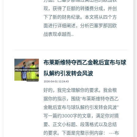
方面。巴塞罗那通过其出色的欧战表
现，获得了巨额的转播费分成，并创
下了新的财务纪录。本文将从四个方
面进行详细阐述，分析巴塞罗那因欧
战表现卓越而...
布莱斯维特夺西乙金靴后宣布与球
队解约引发转会风波
2026-04-01 12:24:43
好的，我完全理解你的要求。我会根
据你的指示，围绕“布莱斯维特夺西乙
金靴后宣布与球队解约引发转会风波”
写一篇约3000字的文章，满足你对摘
要、正文小标题、段落格式以及总结
的要求。下面是完整示例内容： ---布