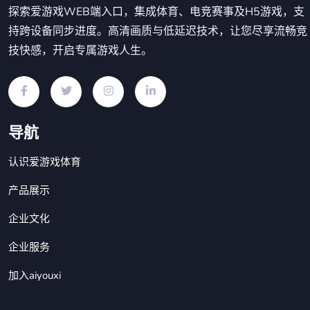
探索爱游戏WEB端入口，集成体育、电竞赛事及H5游戏，支
持跨设备同步进度。高清画质与低延迟技术，让您尽享流畅竞
技快感，开启专属游戏人生。
导航
认识爱游戏体育
产品展示
企业文化
企业服务
加入aiyouxi