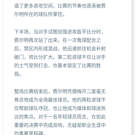
造了更多进攻空间，比赛的节奏也逐渐被费
尔明所在的球队所掌控。
下半场，当对手试图加强进攻扳平比分时，
费尔明再次站了出来。在一次角球配合之
后，禁区内形成混战，他迅速抓住机会补射
破门，将比分扩大。第二粒进球不仅让对手
的士气受到打击，也基本锁定了比赛的胜
局。
整场比赛结束后，费尔明凭借梅开二度毫无
悬念地成为全场最佳球员。他的两粒进球不
仅帮助球队夺冠，也让他成为媒体和球迷热
议的焦点。对于一名年轻球员而言，在如此
重要的决赛中完成双响，无疑是职业生涯中
的重要里程碑。