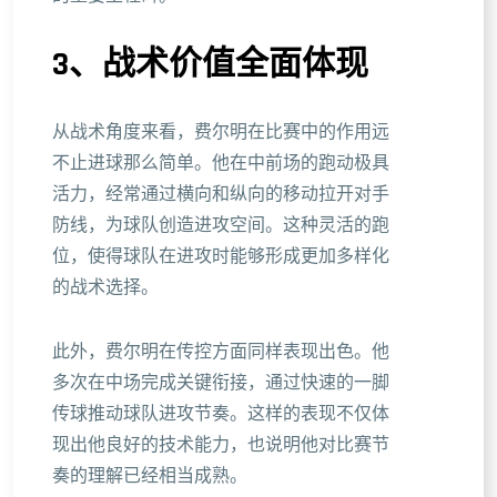
3、战术价值全面体现
从战术角度来看，费尔明在比赛中的作用远
不止进球那么简单。他在中前场的跑动极具
活力，经常通过横向和纵向的移动拉开对手
防线，为球队创造进攻空间。这种灵活的跑
位，使得球队在进攻时能够形成更加多样化
的战术选择。
此外，费尔明在传控方面同样表现出色。他
多次在中场完成关键衔接，通过快速的一脚
传球推动球队进攻节奏。这样的表现不仅体
现出他良好的技术能力，也说明他对比赛节
奏的理解已经相当成熟。