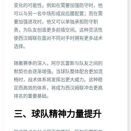
变化的可能性。例如在需要加强防守时，他
可以与另一名中场形成双后腰配置；而在需
要加强进攻时，他又可以单独承担防守职
责，为队友创造更多前插空间。这种灵活性
使西汉姆联在面对不同对手时拥有更多战术
选择。
随着赛季的深入，阿尔瓦雷斯与队友之间的
默契也会逐渐增强。当球队整体配合更加流
畅时，战术体系将发挥出更大威力。这种稳
定而高效的体系，将成为西汉姆联冲击更高
排名的重要基础。
三、球队精神力量提升