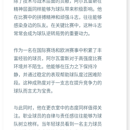
除了技术与战术层面的贡献，阿尔瓦雷斯在
精神层面同样能够为球队带来积极影响。他
在比赛中的拼搏精神和顽强斗志，往往能够
感染身边的队友。在关键比赛中，这种斗志
常常会成为球队逆转局势的重要动力。
作为一名在国际赛场和欧洲赛事中积累了丰
富经验的球员，阿尔瓦雷斯对于高强度比赛
环境并不陌生。他能够在压力之下保持冷
静，并通过稳定的表现帮助球队度过困难阶
段。这种成熟度对于一支志在提升竞争力的
球队而言尤为宝贵。
与此同时，他在更衣室中的态度同样值得关
注。职业球员的自律与责任感往往能够为球
队树立榜样。当年轻球员看到一名主力球员