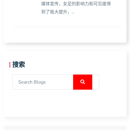
媒体宣传，女足的影响力和可见度得
到了极大提升，...
搜索