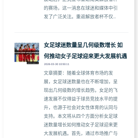
的赛场，这一消息在球迷和媒体中引
发了广泛关注。重返解放者杯不仅...
女足球迷数量呈几何级数增长 如
何推动女子足球迎来更大发展机遇
2026-03-30 10:50:11
文章摘要：随着全球体育市场的发
展，女足球迷数量也在不断增加，呈
现出几何级数的增长趋势。女足的飞
速发展不仅得益于球员竞技水平的提
升，也源于社会对女性体育的认同与
支持。本文将从四个方面分析女足球
迷数量增长如何推动女子足球迎来更
大发展机遇。首先，通过市场推广与