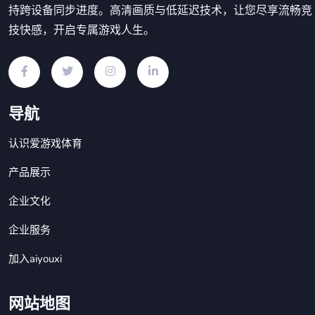
持跨设备同步进度。高清画质与低延迟技术，让您尽享流畅竞
技快感，开启专属游戏人生。
导航
认识爱游戏体育
产品展示
企业文化
企业服务
加入aiyouxi
网站地图