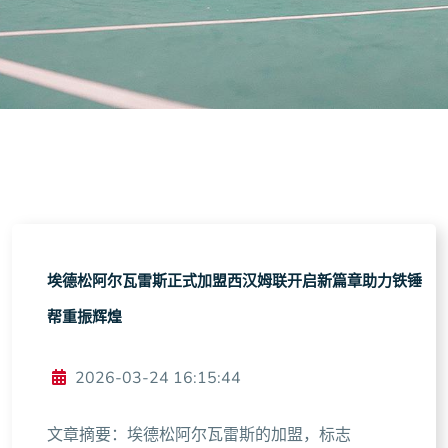
埃德松阿尔瓦雷斯正式加盟西汉姆联开启新篇章助力铁锤
帮重振辉煌
2026-03-24 16:15:44
文章摘要：埃德松阿尔瓦雷斯的加盟，标志