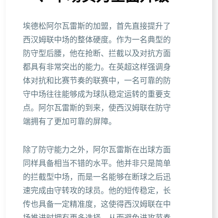
埃德松阿尔瓦雷斯的加盟，首先直接提升了
西汉姆联中场的整体硬度。作为一名典型的
防守型后腰，他在抢断、拦截以及对抗方面
都具有非常突出的能力。在英超这样强调身
体对抗和比赛节奏的联赛中，一名可靠的防
守中场往往能够成为球队稳定运转的重要支
点。阿尔瓦雷斯的到来，使西汉姆联在防守
端拥有了更加可靠的屏障。
除了防守能力之外，阿尔瓦雷斯在出球方面
同样具备相当不错的水平。他并非只是简单
的拦截型中场，而是一名能够在断球之后迅
速完成由守转攻的球员。他的短传稳定，长
传也具备一定精准度，这使得西汉姆联在中