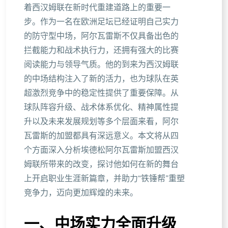
着西汉姆联在新时代重建道路上的重要一
步。作为一名在欧洲足坛已经证明自己实力
的防守型中场，阿尔瓦雷斯不仅具备出色的
拦截能力和战术执行力，还拥有强大的比赛
阅读能力与领导气质。他的到来为西汉姆联
的中场结构注入了新的活力，也为球队在英
超激烈竞争中的稳定性提供了重要保障。从
球队阵容升级、战术体系优化、精神属性提
升以及未来发展规划等多个层面来看，阿尔
瓦雷斯的加盟都具有深远意义。本文将从四
个方面深入分析埃德松阿尔瓦雷斯加盟西汉
姆联所带来的改变，探讨他如何在新的舞台
上开启职业生涯新篇章，并助力“铁锤帮”重塑
竞争力，迈向更加辉煌的未来。
一、中场实力全面升级