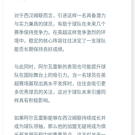
对于西汉姆联而言，引进这样一名具备潜力
与实力兼具的球员，有助于球队在未来几个
赛季保持竞争力。在英超这样竞争激烈的环
境中，稳定的核心阵容往往决定了一支球队
能否长期保持良好成绩。
与此同时，阿尔瓦雷斯的表现也可能提升球
队在国际舞台上的吸引力。当一名球员在英
超赛场展现出高水平发挥时，往往会吸引更
多优秀球员的关注，这对于球队未来引援同
样具有积极影响。
如果阿尔瓦雷斯能够在西汉姆联持续成长并
成为球队领袖，那么他的加盟无疑将成为俱