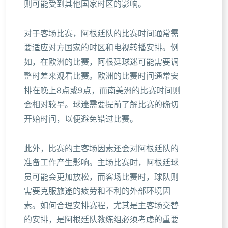
则可能受到其他国家时区的影响。
对于客场比赛，阿根廷队的比赛时间通常需
要适应对方国家的时区和电视转播安排。例
如，在欧洲的比赛，阿根廷球迷可能需要调
整时差来观看比赛。欧洲的比赛时间通常安
排在晚上8点或9点，而南美洲的比赛时间则
会相对较早。球迷需要提前了解比赛的确切
开始时间，以便避免错过比赛。
此外，比赛的主客场因素还会对阿根廷队的
准备工作产生影响。主场比赛时，阿根廷球
员可能会更加放松，而客场比赛时，球队则
需要克服旅途的疲劳和不利的外部环境因
素。如何合理安排赛程，尤其是主客场交替
的安排，是阿根廷队教练组必须考虑的重要