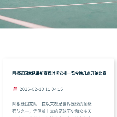
阿根廷国家队最新赛程时间安排一览今晚几点开始比赛
2026-02-10 11:04:15
阿根廷国家队一直以来都是世界足球的顶级
强队之一，凭借着丰富的足球历史和众多天