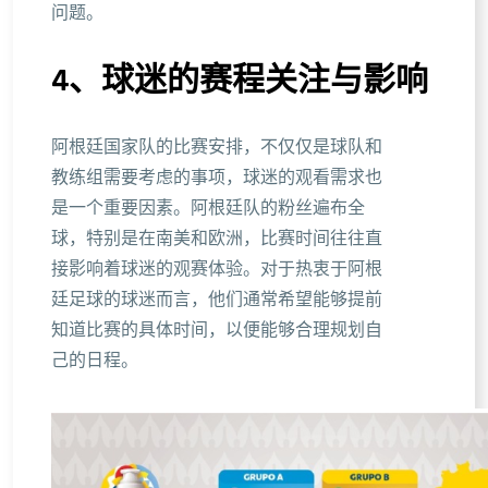
问题。
4、球迷的赛程关注与影响
阿根廷国家队的比赛安排，不仅仅是球队和
教练组需要考虑的事项，球迷的观看需求也
是一个重要因素。阿根廷队的粉丝遍布全
球，特别是在南美和欧洲，比赛时间往往直
接影响着球迷的观赛体验。对于热衷于阿根
廷足球的球迷而言，他们通常希望能够提前
知道比赛的具体时间，以便能够合理规划自
己的日程。