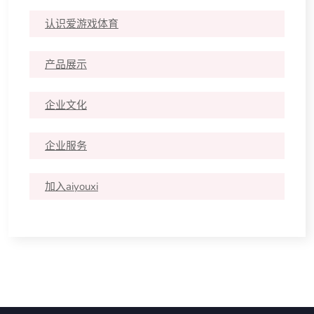
认识爱游戏体育
产品展示
企业文化
企业服务
加入aiyouxi