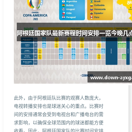
此外，由于阿根廷队比赛的观赛人数庞大，
电视转播安排也是球迷关心的重点。比赛时
间的安排通常会受到电视台和广播电台的需
求影响，以确保全球范围内的球迷都能方便
收看。因此，阿根廷国家队的比赛时间安排