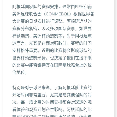
阿根廷国家队的赛程安排，通常由FIFA和南
美洲足球联合会（CONMEBOL）根据世界各
大比赛的日期安排进行调整。阿根廷近期的
赛程分布紧密，涉及多项国际赛事，如世界
杯预选赛、美洲杯预选赛等。对于阿根廷球
迷而言，尤其是在面对强敌时，赛程的时间
安排格外重要。近期的比赛将会影响球队的
世界杯预选赛形势，也决定了他们在接下来
的比赛中能否维持其在国际足球舞台上的统
治地位。
特别是对于球迷来说，了解阿根廷队比赛的
开始时间非常重要，尤其是与其他强队的对
决。每一场比赛的时间安排都会对球迷的观
看体验和观赛计划产生影响。阿根廷队的比