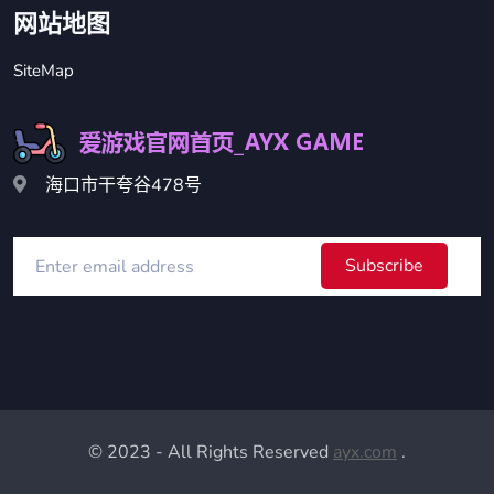
网站地图
SiteMap
海口市干夸谷478号
Subscribe
© 2023 - All Rights Reserved
ayx.com
.