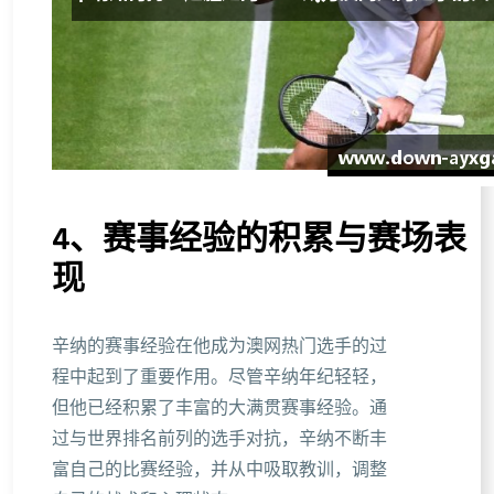
4、赛事经验的积累与赛场表
现
辛纳的赛事经验在他成为澳网热门选手的过
程中起到了重要作用。尽管辛纳年纪轻轻，
但他已经积累了丰富的大满贯赛事经验。通
过与世界排名前列的选手对抗，辛纳不断丰
富自己的比赛经验，并从中吸取教训，调整