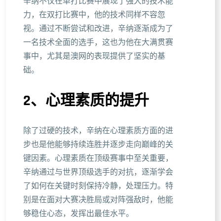
辛纳不仅在单打比赛中展现了强大的技术能
力，在双打比赛中，他的技术同样不容忽
视。通过不断尝试和改进，辛纳逐渐成为了
一名技术全面的选手，这也为他在大满贯赛
事中，尤其是澳网的表现提供了坚实的基
础。
2、心理素质的提升
除了过硬的技术，辛纳在心理素质方面的进
步也是他能够持续连胜并逐步走向巅峰的关
键因素。心理素质在顶级赛事中至关重要，
辛纳通过与世界顶级选手的对抗，逐渐学会
了如何在关键时刻保持冷静，处理压力。特
别是在面对大赛决胜局或对阵强敌时，他能
够稳住心态，发挥出最佳水平。