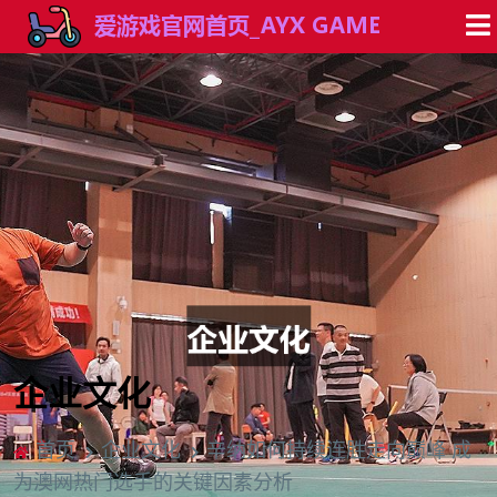
企业文化
首页
企业文化
辛纳如何持续连胜走向巅峰 成
为澳网热门选手的关键因素分析