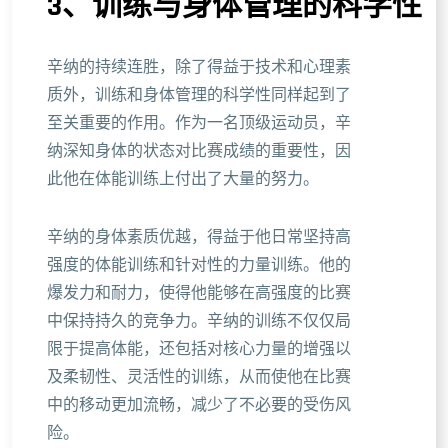
3、训练与身体管理的科学性
辛纳的持续连胜，除了得益于技术和心理素
质外，训练和身体管理的科学性同样起到了
至关重要的作用。作为一名顶级运动员，辛
纳深知身体的状态对比赛成绩的重要性，因
此他在体能训练上付出了大量的努力。
辛纳的身体素质优越，得益于他日常坚持高
强度的体能训练和针对性的力量训练。他的
爆发力和耐力，使得他能够在高强度的比赛
中保持持久的竞争力。辛纳的训练不仅仅局
限于提高体能，还包括对核心力量的增强以
及柔韧性、灵活性的训练，从而使他在比赛
中的移动更加流畅，减少了不必要的受伤风
险。