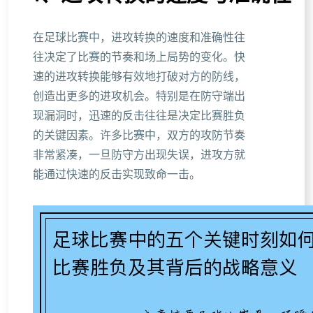
在足球比赛中，进攻转换的速度和准确性往
往决定了比赛的节奏和场上局势的变化。快
速的进攻转换能够有效地打破对方的防线，
创造出更多的进攻机会。特别是在防守端出
现漏洞时，迅速的反击往往是决定比赛胜负
的关键因素。许多比赛中，双方的攻防节奏
非常紧凑，一旦防守方出现失误，进攻方就
能通过快速的反击实现致命一击。