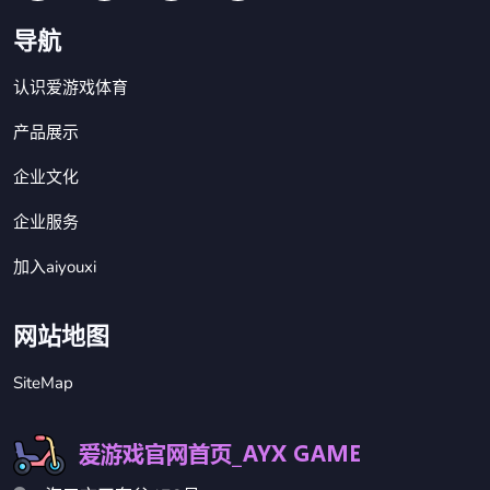
导航
认识爱游戏体育
产品展示
企业文化
企业服务
加入aiyouxi
网站地图
SiteMap