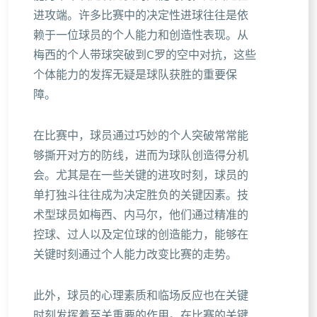
进攻端。许多比赛中的决定性进球往往是依
赖于一位球员的个人能力和创造性表现。从
梅西的个人带球突破到C罗的空中对抗，这些
个体能力的发挥无疑是球队获胜的重要保
障。
在比赛中，球员通过巧妙的个人突破常常能
够撕开对方的防线，进而为球队创造得分机
会。尤其是在一些关键的进攻时刻，球员的
单打独斗往往成为决定胜负的关键因素。技
术型球员如梅西、内马尔，他们通过精准的
控球、过人以及定位球的创造能力，能够在
关键时刻通过个人能力改变比赛的走势。
此外，球员的心理素质和临场反应也在关键
时刻发挥着至关重要的作用。在比赛的关键