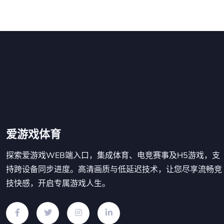
爱游戏体育
探索爱游戏WEB端入口，集成体育、电竞赛事及H5游戏，支
持跨设备同步进度。高清画质与低延迟技术，让您尽享流畅竞
技快感，开启专属游戏人生。