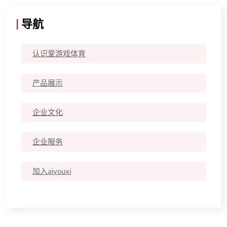
导航
认识爱游戏体育
产品展示
企业文化
企业服务
加入aiyouxi