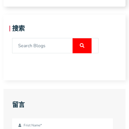
搜索
留言