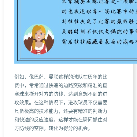
例如，像巴萨、曼联这样的球队在历年的比
赛中，常常通过快速的边路突破和精准的直
塞球来撕开对方的防线，达到意想不到的进
攻效果。在这种情况下，进攻球员不仅需要
具备极高的技术能力，还要有精准的判断力
和快速的反应速度，这样才能在瞬间抓住对
方防线的空隙，转化为得分的机会。