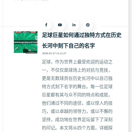
足球巨星如何通过独特方式在历史
长河中刻下自己的名字
2026-01-27 11:11:27
足球，作为世界上最受欢迎的运动之
一，不仅仅是球场上的对抗与竞技，
更是无数球员在历史长河中以自己独
特方式刻下名字的舞台。每一位足球
巨星都有其与众不同的特点和成就，
他们通过不同的途径，或以惊人的技
巧，或以卓越的领导力，或以不懈的
坚持，成功地在世界足坛留下了深刻
的印记。本文将从四个方面，详细探