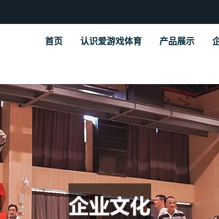
首页
认识爱游戏体育
产品展示