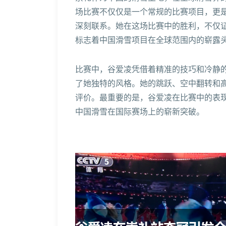
场比赛不仅仅是一个常规的比赛项目，更
深刻联系。她在这场比赛中的胜利，不仅
标志着中国滑雪项目在全球范围内的崭露
比赛中，谷爱凌凭借着精准的技巧和冷静
了她独特的风格。她的跳跃、空中翻转和
评价。最重要的是，谷爱凌在比赛中的表
中国滑雪在国际赛场上的崭新突破。