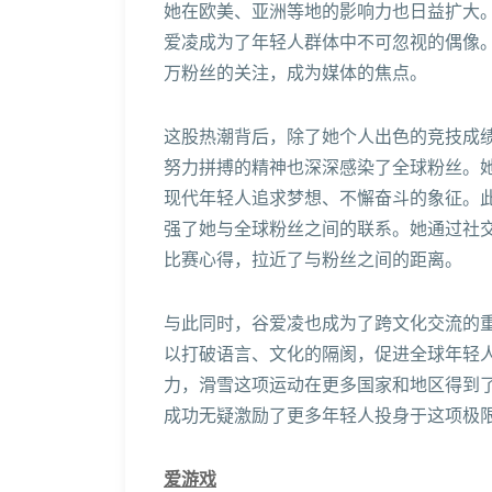
她在欧美、亚洲等地的影响力也日益扩大
爱凌成为了年轻人群体中不可忽视的偶像
万粉丝的关注，成为媒体的焦点。
这股热潮背后，除了她个人出色的竞技成
努力拼搏的精神也深深感染了全球粉丝。
现代年轻人追求梦想、不懈奋斗的象征。
强了她与全球粉丝之间的联系。她通过社
比赛心得，拉近了与粉丝之间的距离。
与此同时，谷爱凌也成为了跨文化交流的
以打破语言、文化的隔阂，促进全球年轻
力，滑雪这项运动在更多国家和地区得到
成功无疑激励了更多年轻人投身于这项极
爱游戏