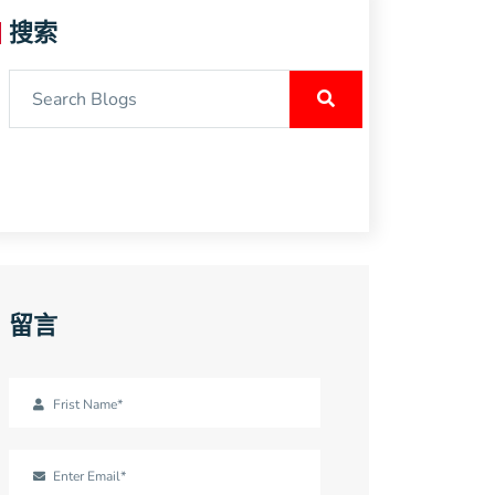
搜索
留言