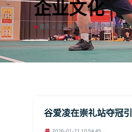
企业文化
首页
企业文化
谷爱凌在崇礼站夺
谷爱凌在崇礼站夺冠
2026-01-21 10:54:45