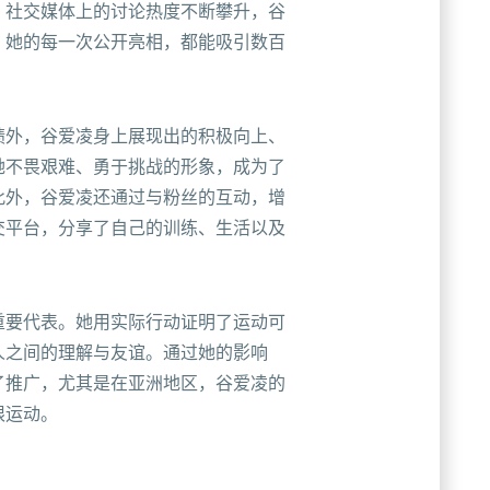
。社交媒体上的讨论热度不断攀升，谷
。她的每一次公开亮相，都能吸引数百
绩外，谷爱凌身上展现出的积极向上、
她不畏艰难、勇于挑战的形象，成为了
此外，谷爱凌还通过与粉丝的互动，增
交平台，分享了自己的训练、生活以及
重要代表。她用实际行动证明了运动可
人之间的理解与友谊。通过她的影响
了推广，尤其是在亚洲地区，谷爱凌的
限运动。