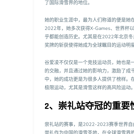
了国际滑雪界的地位。
她的职业生涯中，最为人们称道的便是她在
2022年，她多次获得X-Games、世
乎都能创造历史。尤其是在2022年北京
奖牌的斩获使得她成为全球瞩目的运动明
谷爱凌不仅仅是一个竞技运动员，她也是
的交融，并且通过她的影响力，激励了成
中，她的成功更是为很多人提供了榜样。
极限运动，尤其是滑雪这样的高风险运动
2、崇礼站夺冠的重要
崇礼站的赛事，是2022-2023赛季世
崇礼作为中国的滑雪圣地，在全球滑雪界