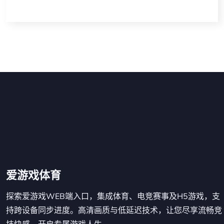
爱游戏体育
探索爱游戏WEB端入口，集成体育、电竞赛事及H5游戏，支
持跨设备同步进度。高清画质与低延迟技术，让您尽享流畅竞