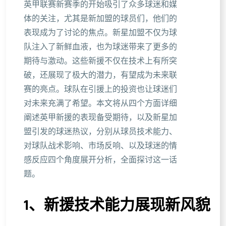
英甲联赛新赛季的开始吸引了众多球迷和媒
体的关注，尤其是新加盟的球员们，他们的
表现成为了讨论的焦点。新星加盟不仅为球
队注入了新鲜血液，也为球迷带来了更多的
期待与激动。这些新援不仅在技术上有所突
破，还展现了极大的潜力，有望成为未来联
赛的亮点。球队在引援上的投资也让球迷们
对未来充满了希望。本文将从四个方面详细
阐述英甲新援的表现备受期待，以及新星加
盟引发的球迷热议，分别从球员技术能力、
对球队战术影响、市场反响、以及球迷的情
感反应四个角度展开分析，全面探讨这一话
题。
1、新援技术能力展现新风貌