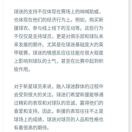
球迷的支持不仅体现在赛场上的呐喊助威，
也体现在他们的经济行为上。例如，购买新
援球衣、参与线上线下的互动等。这些行为
不仅仅是支持球员，更是对俱乐部和球队未
来发展的期许。尤其是在球迷基础庞大的英
甲联赛，球迷的情感反应往往能在很大程度
上影响到球队的士气，甚至在比赛中起到积
极作用。
对于新星球员来说，融入球迷群体的过程中
会受到很大的关注。球迷们希望新援能够通
过精彩的表现和对球队的忠诚，赢得他们的
喜爱和支持。因此，新援的表现往往不止是
球场上的成绩，球迷对球员的人品和性格也
有着很高的期待。