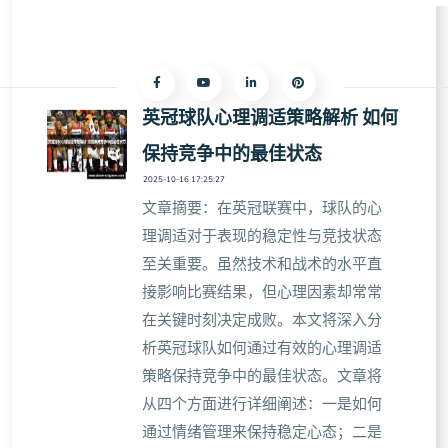
英冠球队心理调适策略解析 如何
保持竞争中的最佳状态
2025-10-16 17:25:27
文章摘要：在英冠联赛中，球队的心
理调适对于表现的稳定性与竞技状态
至关重要。虽然技术和战术的水平直
接影响比赛结果，但心理因素却常常
在关键时刻决定成败。本文将深入分
析英冠球队如何通过有效的心理调适
策略保持竞争中的最佳状态。文章将
从四个方面进行详细阐述：一是如何
通过情绪管理来保持稳定心态；二是