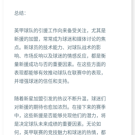
总结：
英甲球队的引援工作向来备受关注，尤其是
新援的加盟，常常成为球迷和媒体讨论的焦
点。新球员的技术能力、对球队战术的影
响、市场反响以及球迷的情感反应，都是衡
量新援成功与否的重要因素。在这些方面的
表现都能够有效推动球队在联赛中的表现，
并增强球迷的信任和支持。
随着新星加盟引发的热议不断升温，球迷们
对新援的期待也愈加浓烈。在接下来的赛季
中，这些新援是否能够兑现他们的潜力，将
是决定球队未来成绩的重要因素。无论如
何，英甲联赛的竞技魅力和球迷的热情，都