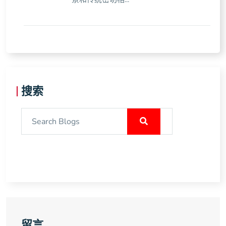
搜索
留言