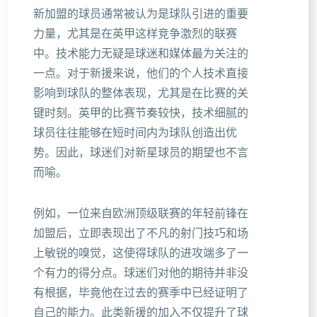
新加盟的球员通常被认为是球队引进的重要
力量，尤其是在英甲这样竞争激烈的联赛
中。技术能力无疑是球迷和媒体最为关注的
一点。对于新援来说，他们的个人技术直接
影响到球队的整体表现，尤其是在比赛的关
键时刻。英甲的比赛节奏较快，技术细腻的
球员往往能够在短时间内为球队创造出优
势。因此，球迷们对新星球员的期望也不言
而喻。
例如，一位来自欧洲顶级联赛的年轻前锋在
加盟后，立即表现出了不凡的射门技巧和场
上敏锐的嗅觉，这使得球队的进攻端多了一
个有力的得分点。球迷们对他的期待并非没
有根据，毕竟他在过去的赛季中已经证明了
自己的能力。此类新援的加入不仅提升了球