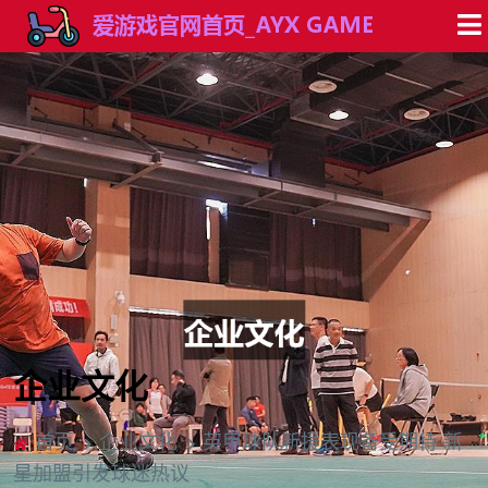
企业文化
首页
企业文化
英甲球队新援表现备受期待 新
星加盟引发球迷热议