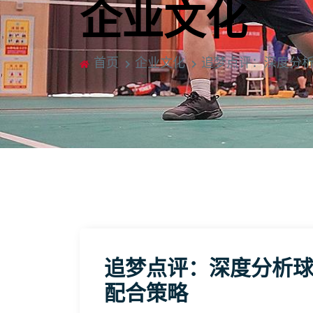
企业文化
首页
企业文化
追梦点评：深度分
追梦点评：深度分析
配合策略