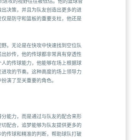
织进攻的视野往往被低估。他的篮球智
做出决策，并且为队友创造出更多的进
仅仅是防守和篮板的重要支柱，他还是
视野。无论是在快攻中快速找到空位队
送出妙传，他的传球都非常具有穿透性
个人的传球能力，他能够在场上根据球
变进攻的节奏。这种高度的场上领导力
中扮演了至关重要的角色。
得分能力，而是通过与队友的配合来形
空切配合，追梦能够为队友提供更多的
妙的传球和精准的判断，帮助球队打破