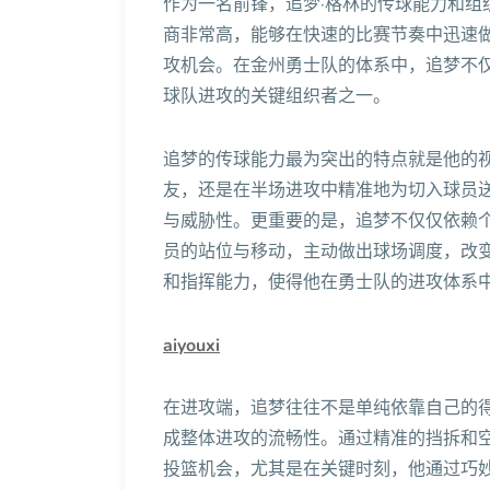
作为一名前锋，追梦·格林的传球能力和组
商非常高，能够在快速的比赛节奏中迅速
攻机会。在金州勇士队的体系中，追梦不
球队进攻的关键组织者之一。
追梦的传球能力最为突出的特点就是他的
友，还是在半场进攻中精准地为切入球员
与威胁性。更重要的是，追梦不仅仅依赖
员的站位与移动，主动做出球场调度，改
和指挥能力，使得他在勇士队的进攻体系
aiyouxi
在进攻端，追梦往往不是单纯依靠自己的
成整体进攻的流畅性。通过精准的挡拆和
投篮机会，尤其是在关键时刻，他通过巧