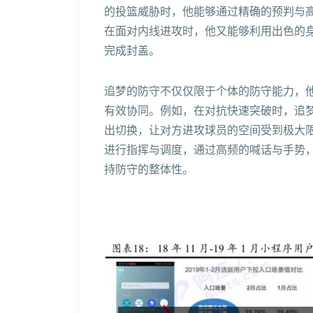
的投篮威胁时，他能够通过精确的预判与
在面对内线进攻时，他又能够利用出色的
完成封盖。
追梦的防守不仅仅限于个体的防守能力，
有效协同。例如，在对抗快速突破时，追梦
出切换，让对方进攻球员的空间受到极大
进行指挥与调度，通过高频的喊话与手势
持防守的整体性。