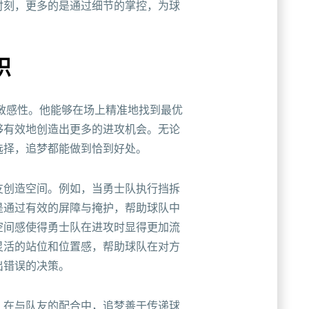
时刻，更多的是通过细节的掌控，为球
识
敏感性。他能够在场上精准地找到最优
够有效地创造出更多的进攻机会。无论
选择，追梦都能做到恰到好处。
友创造空间。例如，当勇士队执行挡拆
是通过有效的屏障与掩护，帮助球队中
空间感使得勇士队在进攻时显得更加流
灵活的站位和位置感，帮助球队在对方
出错误的决策。
。在与队友的配合中，追梦善于传递球