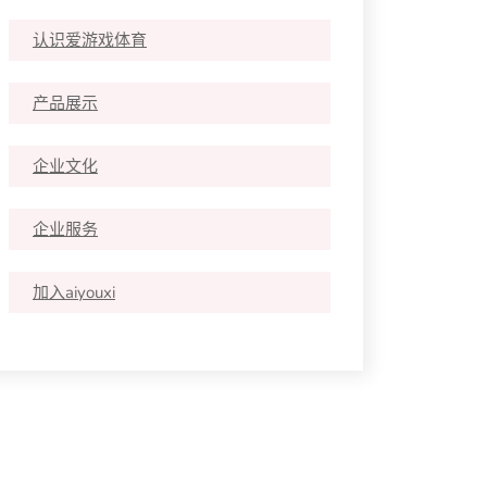
认识爱游戏体育
产品展示
企业文化
企业服务
加入aiyouxi